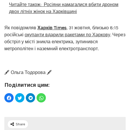
Читайте також:
Росіяни намагалися вбити дроном
двох літніх жінок на Харківщині
Як повідомляв
Харків Times
, 31 жовтня, близько 8:15
російські
окупанти вдарили ракетами по Харкову
. Через
обстріл у місті зникла електрика, зупинився
метрополітен і наземний електротранспорт.
🖋️ Ольга Тодорова 🖋️
Поділитися цим:
Share