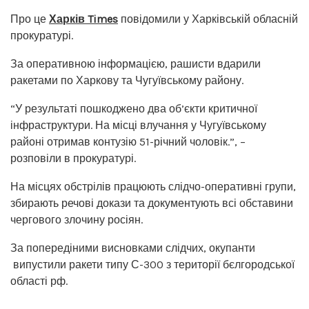
Про це
Харків Times
повідомили у Харківській обласній
прокуратурі.
За оперативною інформацією, рашисти вдарили
ракетами по Харкову та Чугуївському району.
“У результаті пошкоджено два об’єкти критичної
інфраструктури. На місці влучання у Чугуївському
районі отримав контузію 51-річний чоловік.”, –
розповіли в прокуратурі.
На місцях обстрілів працюють слідчо-оперативні групи,
збирають речові докази та документують всі обставини
чергового злочину росіян.
За попередіними висновками слідчих, окупанти
випустили ракети типу С-300 з території бєлгородської
області рф.