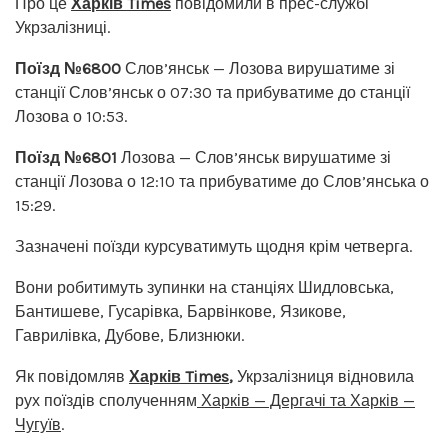
Про це
Харків Times
повідомили в прес-службі
Укрзалізниці.
Поїзд №6800
Слов’янськ — Лозова вирушатиме зі
станції Слов’янськ о 07:30 та прибуватиме до станції
Лозова о 10:53.
Поїзд №6801
Лозова — Слов’янськ вирушатиме зі
станції Лозова о 12:10 та прибуватиме до Слов’янська о
15:29.
Зазначені поїзди курсуватимуть щодня крім четверга.
Вони робитимуть зупинки на станціях Шидловська,
Бантишеве, Гусарівка, Барвінкове, Язикове,
Гаврилівка, Дубове, Близнюки.
Як повідомляв
Харків Times
,
Укрзалізниця відновила
рух поїздів сполученням
Харків — Дергачі та Харків —
Чугуїв
.