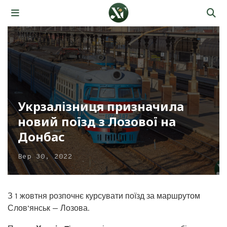
Укрзалізниця призначила
новий поїзд з Лозової на
Донбас
Вер 30, 2022
З 1 жовтня розпочнє курсувати поїзд за маршрутом
Слов’янськ — Лозова.