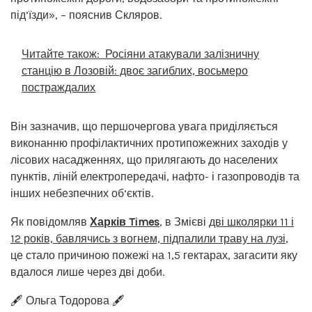
під’їзди», – пояснив Скляров.
Читайте також:
Росіяни атакували залізничну
станцію в Лозовій: двоє загиблих, восьмеро
постраждалих
Він зазначив, що першочергова увага приділяється
виконанню профілактичних протипожежних заходів у
лісових насадженнях, що прилягають до населених
пунктів, ліній електропередачі, нафто- і газопроводів та
інших небезпечних об’єктів.
Як повідомляв
Харків Times
, в Змієві
дві школярки 11 і
12 років, бавлячись з вогнем, підпалили траву на лузі
,
це стало причиною пожежі на 1,5 гектарах, загасити яку
вдалося лише через дві доби.
🖋️ Ольга Тодорова 🖋️