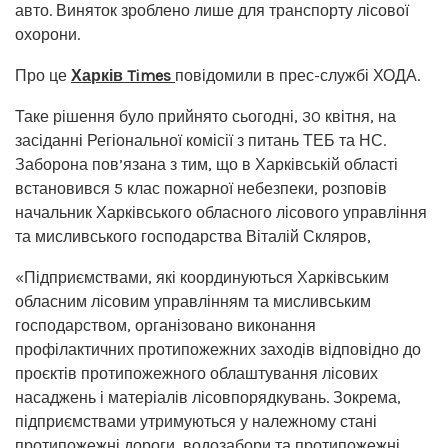
авто. Виняток зроблено лише для транспорту лісової
охорони.
Про це
Харків Times
повідомили в прес-службі ХОДА.
Таке рішення було прийнято сьогодні, 30 квітня, на
засіданні Регіональної комісії з питань ТЕБ ​​та НС.
Заборона пов’язана з тим, що в Харківській області
встановився 5 клас пожарної небезпеки, розповів
начальник Харківського обласного лісового управління
та мисливського господарства Віталій Скляров,
«Підприємствами, які координуються Харківським
обласним лісовим управлінням та мисливським
господарством, організовано виконання
профілактичних протипожежних заходів відповідно до
проєктів протипожежного облаштування лісових
насаджень і матеріалів лісовпорядкувань. Зокрема,
підприємствами утримуються у належному стані
протипожежні дороги, водозабори та протипожежні