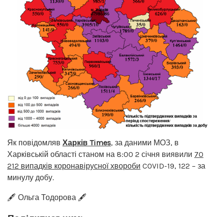
Як повідомляв
Харків Times
, за даними МОЗ, в
Харківській області станом на 8:00 2 січня виявили
70
212 випадків коронавірусної хвороби
COVID-19, 122 – за
минулу добу.
🖋️ Ольга Тодорова 🖋️