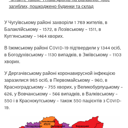
загиблих, пошкоджено будинки та склад
У Чугуївському районі захворіли 1 789 жителів, в
Балаклійському – 1572, в Лозівському – 1511, в
Куп’янському – 1464 хворих.
В Ізюмському районі СOVID-19 підтвердили у 1344 осіб,
в Богодухівському – 1130 випадків, в Зміївському – 1103
хворих.
У Дергачівському районі коронавирусной інфекцією
заразилися 985 осіб, в Первомайському – 960, в
Красноградському – 755 хворих, у Великобурлуцькому –
626, у Вовчанському – 566 випадків, в Валківському –
550 і в Краснокутському – також 550 пацієнтів з СOVID-
19.