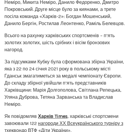
Неміро, Микита Неміро, Данило Федоренко, Дмитро
Покровський. Друге місце було за киянами, а трете
посіла команда «Харків-2»: Богдан Мошенський,
Данило Бергін, Ростилав Леонтенко, Раміль Белевцов.
Всього на рахунку харківських спортсменів – п’ять
золотих золотих, шість срібних і вісім бронзових
нагород.
За підсумками Кубку була сформована збірна України,
яка з 22 по 24 січня 2021 року в польському місті
Гданськ змагатиметься за медалі чемпіонату Європи.
До складу збірної увійшли п’ять представників
Харківщини: Марія Долгополова, Світлана Репецька,
Уляна Дуброва, Тетяна Зарванська та Владислав
Неміро.
Як повідомляв
Харків Times
, харківські спортсмени
завоювали 122
нагороди ХХ Всеукраїнського турніру з
тхеквондо
ВТФ «Діти України».