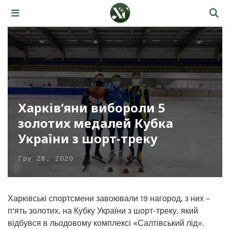
Харків’яни вибороли 5
золотих медалей Кубка
України з шорт-треку
Гру 28, 2020
Харківські спортсмени завоювали 19 нагород, з них –
п’ять золотих, на Кубку України з шорт-треку, який
відбувся в льодовому комплексі «Салтівський лід».