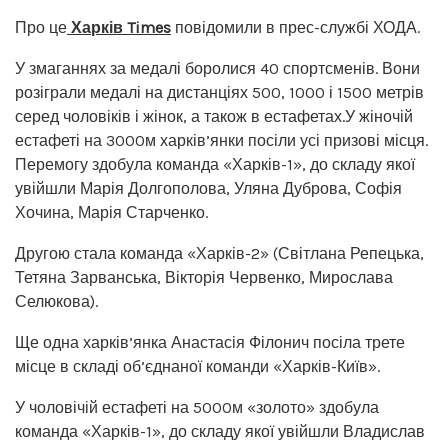
Про це
Харків Times
повідомили в прес-службі ХОДА.
У змаганнях за медалі боролися 40 спортсменів. Вони
розіграли медалі на дистанціях 500, 1000 і 1500 метрів
серед чоловіків і жінок, а також в естафетах.У жіночій
естафеті на 3000м харків’янки посіли усі призові місця.
Перемогу здобула команда «Харків-1», до складу якої
увійшли Марія Долгополова, Уляна Дуброва, Софія
Хочина, Марія Старченко.
Другою стала команда «Харків-2» (Світлана Репецька,
Тетяна Зарванська, Вікторія Червенко, Мирослава
Селюкова).
Ще одна харків’янка Анастасія Філонич посіла трете
місце в складі об’єднаної команди «Харків-Київ».
У чоловічій естафеті на 5000м «золото» здобула
команда «Харків-1», до складу якої увійшли Владислав