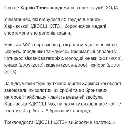
Про це
Харків Times
повідомили в прес-службі ХОДА.
У змаганнях, які відбулися 20 грудня в манежі
Харківської КДЮСШ «ХТЗ», боролися за медалі
спортсмени з 16 регіонів країни.
Близько 600 спортсменів розіграли медалі в розділах
«керугі» (поєдинки) та «пумсе» (формальні вправи) у
чотирьох вікових категоріях: молодші юнаки (2011-2012),
юнаки (2009-2010), кадети (2006-2008) і юніори (2003-
2005).
За підсумками турніру тхеквондисти Харківської області
завоювали 29 золотих, 33 срібні та 60 бронзових
нагород. Найбільшу кількість медалей здобула
Харківська КДЮСШ №8, на рахунку вихованців якої – 7
золотих, 4 срібні та 8 бронзових нагород.
Тхеквондисти КДЮСШ «ХТЗ» вибороли 6 золотих, 5