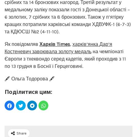
срібних та 14 бронзових нагород. Третій результат у
медальному заліку показали гості з Донецької області –
6 золотих, 7 срібних та 8 бронзових. Також у п’ятірку
кращих потрапили харківські команди ХДВУФК-1 (6-7-3)
та КДЮСШ №2 (4-11-10).
Як повідомляв
Харків Times
,
харків’янка Дар’я
Костеневич завоювала золоту медаль
на чемпіонаті
Європи з тхеквондо серед кадетів, який проходив з 11
по 13 грудня в Боснії і Герцеговині.
🖋️ Ольга Тодорова 🖋️
Поділитися цим:
Share