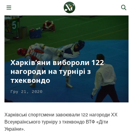
Харків’яни вибороли 122
нагороди на турнірі з
тхеквондо
Гру 21, 2020
Харківські спортсмени завоювали 122 нагороди ХХ
Всеукраїнського турніру з тхеквондо ВТФ «Діти
України».