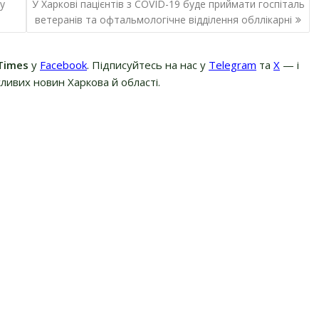
у
У Харкові пацієнтів з COVID-19 буде приймати госпіталь
ветеранів та офтальмологічне відділення обллікарні
Times
у
Facebook
. Підписуйтесь на нас у
Telegram
та
Х
— і
ливих новин Харкова й області.