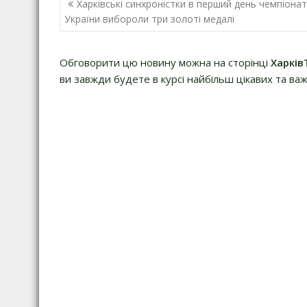
Н
Харківські синхроністки в перший день чемпіонат
а
України вибороли три золоті медалі
в
і
Обговорити цю новину можна на сторінці
Харків
г
ви завжди будете в курсі найбільш цікавих та важ
а
ц
і
я
з
а
п
и
с
і
в