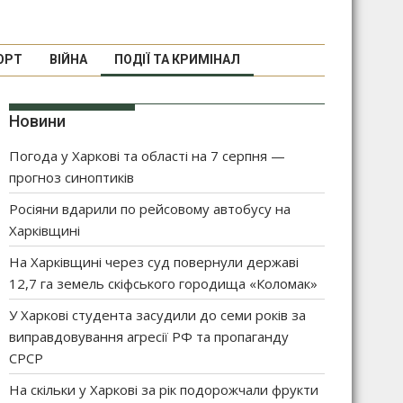
ОРТ
ВІЙНА
ПОДІЇ ТА КРИМІНАЛ
Новини
Погода у Харкові та області на 7 серпня —
прогноз синоптиків
Росіяни вдарили по рейсовому автобусу на
Харківщині
На Харківщині через суд повернули державі
12,7 га земель скіфського городища «Коломак»
У Харкові студента засудили до семи років за
виправдовування агресії РФ та пропаганду
СРСР
На скільки у Харкові за рік подорожчали фрукти