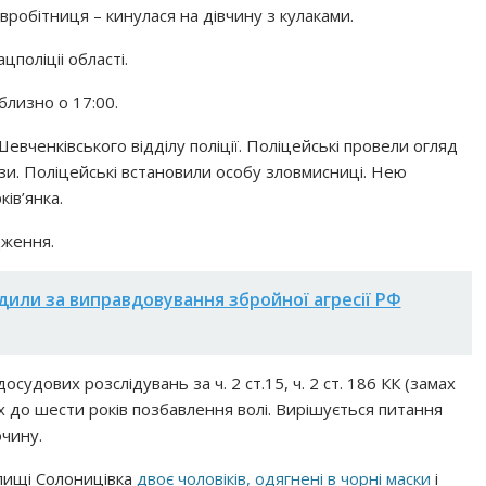
івробітниця – кинулася на дівчину з кулаками.
цполіціі області.
близно о 17:00.
вченківського відділу поліції. Поліцейські провели огляд
кази. Поліцейські встановили особу зловмисниці. Нею
ів’янка.
дження.
дили за виправдовування збройної агресії РФ
судових розслідувань за ч. 2 ст.15, ч. 2 ст. 186 КК (замах
ох до шести років позбавлення волі. Вирішується питання
очину.
елищі Солоницівка
двоє чоловіків, одягнені в чорні маски
і