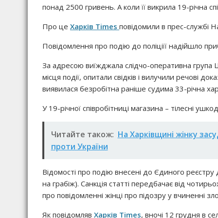
понад 2500 гривень. А коли її викрила 19-річна сп
Про це
Харків Times
повідомили в прес-службі На
Повідомлення про подію до поліціїї надійшло при
За адресою виїжджала слідчо-оперативна група Ше
місця події, опитали свідків і вилучили речові до
виявилася безробітна раніше судима 33-річна харк
У 19-річної співробітниці магазина – тілесні ушко
Читайте також:
На Харківщині жінку засу
проти України
Відомості про подію внесені до Єдиного реєстру до
на грабіж). Санкція статті передбачає від чотирь
про повідомленні жінці про підозру у вчиненні зл
Як повідомляв
Харків Times
, вночі 12 грудня в с