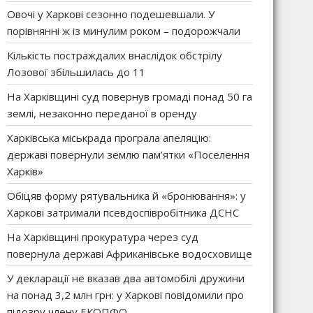
Овочі у Харкові сезонно подешевшали. У
порівнянні ж із минулим роком – подорожчали
Кількість постраждалих внаслідок обстрілу
Лозової збільшилась до 11
На Харківщині суд повернув громаді понад 50 га
землі, незаконно переданої в оренду
Харківська міськрада програла апеляцію:
державі повернули землю пам’ятки «Поселення
Харків»
Обіцяв форму рятувальника й «бронювання»: у
Харкові затримали псевдоспівробітника ДСНС
На Харківщині прокуратура через суд
повернула державі Африканівське водосховище
У декларації не вказав два автомобілі дружини
на понад 3,2 млн грн: у Харкові повідомили про
підозру члену ЕКОПФО