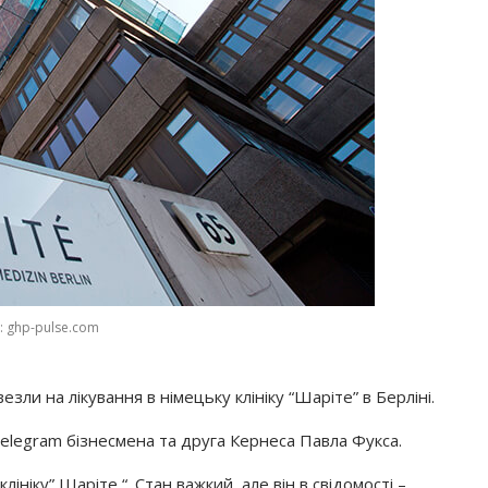
: ghp-pulse.com
зли на лікування в німецьку клініку “Шаріте” в Берліні.
Telegram бізнесмена та друга Кернеса Павла Фукса.
ініку” Шаріте “. Стан важкий, але він в свідомості –