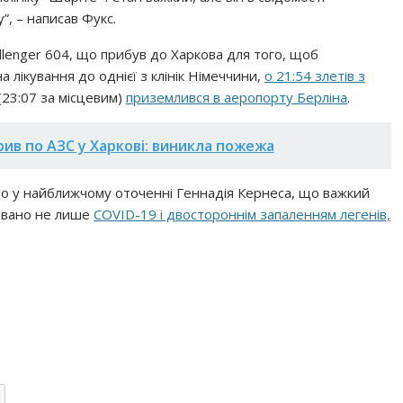
”, – написав Фукс.
allenger 604, що прибув до Харкова для того, щоб
 лікування до однієї з клінік Німеччини,
о 21:54 злетів з
(23:07 за місцевим)
приземлився в аеропорту Берліна
.
рив по АЗС у Харкові: виникла пожежа
ло у найближчому оточенні Геннадія Кернеса, що важкий
товано не лише
COVID-19 і двостороннім запаленням легенів,