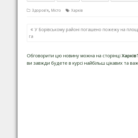
,
Здоров'я
Місто
Харків
Навігація
У Борівському районі погашено пожежу на площі
записів
га
Обговорити цю новину можна на сторінці
Харків
ви завжди будете в курсі найбільш цікавих та важ