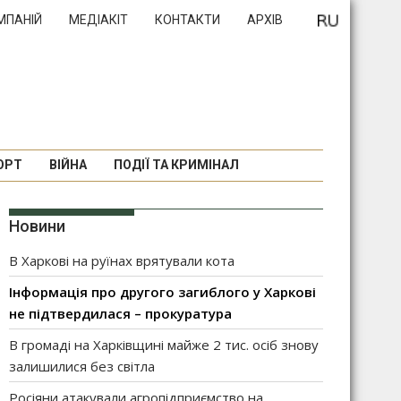
МПАНІЙ
МЕДІАКІТ
КОНТАКТИ
АРХІВ
ОРТ
ВІЙНА
ПОДІЇ ТА КРИМІНАЛ
Новини
В Харкові на руїнах врятували кота
Інформація про другого загиблого у Харкові
не підтвердилася – прокуратура
В громаді на Харківщині майже 2 тис. осіб знову
залишилися без світла
Росіяни атакували агропідприємство на