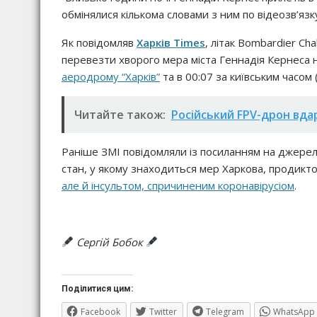
обмінялися кількома словами з ним по відеозв’язку
Як повідомляв
Харків Times
, літак Bombardier Ch
перевезти хворого мера міста Геннадія Кернеса на
аеродрому “Харків”
та в 00:07 за київським часом 
Читайте також:
Російський FPV-дрон вда
Раніше ЗМІ повідомляли із посиланням на джере
стан, у якому знаходиться мер Харкова, продик
але й інсультом, спричиненим коронавірусіом
.
Сергій Бобок
Поділитися цим:
Facebook
Twitter
Telegram
WhatsApp