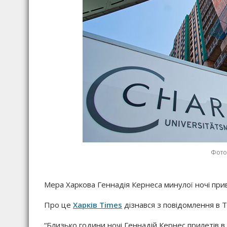
Фото
Мера Харкова Геннадія Кернеса минулої ночі приве
Про це
Харків Times
дізнався з повідомлення в 
“Близько години ночі Геннадій Кернес прилетів в кл