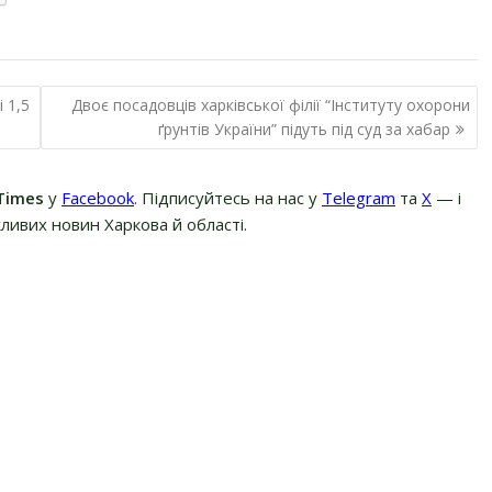
 1,5
Двоє посадовців харківської філії “Інституту охорони
ґрунтів України” підуть під суд за хабар
Times
у
Facebook
. Підписуйтесь на нас у
Telegram
та
Х
— і
ливих новин Харкова й області.