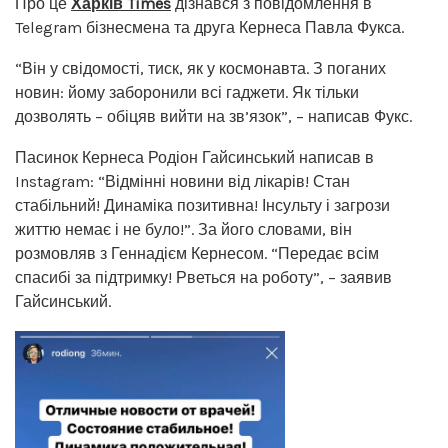
Про це
Харків Times
дізнався з повідомлення в
Telegram бізнесмена та друга Кернеса Павла Фукса.
“Він у свідомості, тиск, як у космонавта. З поганих
новин: йому заборонили всі гаджети. Як тільки
дозволять – обіцяв вийти на зв’язок”, – написав Фукс.
Пасинок Кернеса Родіон Гайсинський написав в
Instagram: “Відмінні новини від лікарів! Стан
стабільний! Динаміка позитивна! Інсульту і загрози
життю немає і не було!”. За його словами, він
розмовляв з Геннадієм Кернесом. “Передає всім
спасибі за підтримку! Рветься на роботу”, – заявив
Гайсинський.