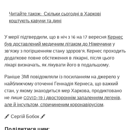
Читайте також:
Скільки сьогодні в Харкові
коштують кавуни та дині
У мерії підтвердили, що в ніч з 16 на 17 вересня
Кернес
був доставлений медичним літаком до Німеччини
у
зв’язку з погіршенням стану здоров’я. Кернес проходить
додаткове повне обстеження в лікарні, після цього
лікарі визначать, як лікувати його в подальшому.
Раніше ЗМІ повідомляли із посиланням на джерело у
найближчому оточенні Геннадія Кернеса, що важкий
стан, у якому знаходиться мер Харкова, продиктовано
не лише
COVID-19 і двостороннім запаленням легенів,
але й інсультом, спричиненим коронавірусіом
.
🖋️ Сергій Бобок 🖋️
Поділитися цим: