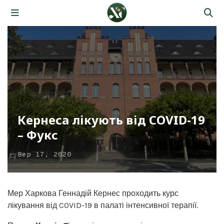
Кернеса лікують від COVID-19
– Фукс
Вер 17, 2020
Мер Харкова Геннадій Кернес проходить курс
лікування від COVID-19 в палаті інтенсивної терапії.