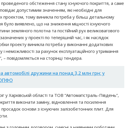
я проведеного обстеження стану існуючого покриття, а саме
повідає допустимим значенням, які необхідні для
 проектом, тому виникла потреба у більш детальному
я було виявлено, що на зниження міцності існуючого
тини земляного полотна та постійний рух великовагового
зазначених у проекті по теперішній час, і як наслідок
обки проекту виникла потреба у виконанні додаткових
лому і неможливості за рахунок експлуатаційного утримання
 – повідомляється на сторінці тендера.
ва автомобілі дружини на понад 3,2 млн грн: у
КОПФО
г у Харківській області та ТОВ “Автомагістраль-Південь”,
криття виконати заміну, відновлення та посилення
а просадок основи з існуючих залізобетонних плит. Для
оти.
ані з головним договором, сумісні з наявними роботами,