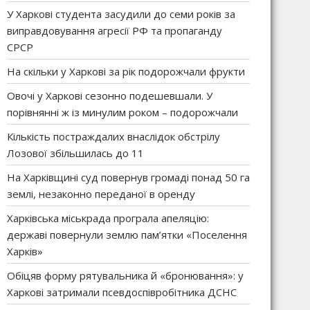
У Харкові студента засудили до семи років за
виправдовування агресії РФ та пропаганду
СРСР
На скільки у Харкові за рік подорожчали фрукти
Овочі у Харкові сезонно подешевшали. У
порівнянні ж із минулим роком – подорожчали
Кількість постраждалих внаслідок обстрілу
Лозової збільшилась до 11
На Харківщині суд повернув громаді понад 50 га
землі, незаконно переданої в оренду
Харківська міськрада програла апеляцію:
державі повернули землю пам’ятки «Поселення
Харків»
Обіцяв форму рятувальника й «бронювання»: у
Харкові затримали псевдоспівробітника ДСНС