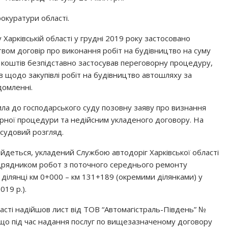
окуратури області.
Харківській області у грудні 2019 року застосовано
вом договір про виконання робіт на будівництво на суму
 коштів безпідставно застосував переговорну процедуру,
в щодо закупівлі робіт на будівництво автошляху за
домленні.
ила до господарського суду позовну заяву про визнання
ної процедури та недійсним укладеного договору. На
 судовий розгляд.
й йдеться, укладений Службою автодоріг Харківської області
підрядником робот з поточного середнього ремонту
ілянці км 0+000 – км 131+189 (окремими ділянками) у
019 р.).
ласті надійшов лист від ТОВ “Автомагістраль-Південь” №
, що під час надання послуг по вищезазначеному договору