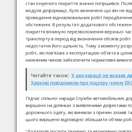
стан існуючого покриття значно погіршився. Післ
модуля деформації, було визначено що він не від
проведення відновлювальних робіт передбачених
обстеженні. В результаті додаткового обстеженн
покриття вплинуло перезволоження верхньої час
транспорту в період від визначення обсягів робіт 
недостатня його щільність. Тому з моменту розр
робіт, які пов’язані з експлуатацією об’єкта в ці
належним чином забезпечити нормативні вимоги”,
Читайте також:
У декларації не вказав д
Харкові повідомили про підозру члену Е
Підчас спільної наради Служби автомобільних дорі
вирішено на ділянках з виявленими дефектами по
дорожнього одягу, які виникли з причин зломів т
цього вирішено відповідно збільшити об’єми роб
“Додаткові послуги технічно та економічно пов’яз