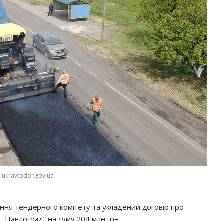
.ukravtodor.gov.ua
ння тендерного комітету та укладений договір про
 Павлоград” на суму 204 млн грн.