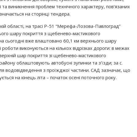
і та виникнення проблем технічного характеру, пов’язаних
азначається на сторінці тендера.
кій області, на трасі Р-51 “Мерефа-Лозова-Павлоград”
нього шару покриття з щебенево-мастикового
на сьогодні вже влаштовано 60,1 км верхнього шару
 роботи виконуються на кількох відрізках дороги: в межах
верхній шар покриття зі щебенево-мастикового
району облаштовують автобусні зупинки та з’їзди; за с.
ля водовідведення з проїжджої частини. САД зазначає, що
ться на кінець літа – початок осені поточного року.