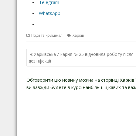
Telegram
WhatsApp
Події та кримінал
Харків
Н
Харківська лікарня № 25 відновила роботу після
а
дезінфекції
в
і
Обговорити цю новину можна на сторінці
Харків
г
ви завжди будете в курсі найбільш цікавих та важ
а
ц
і
я
з
а