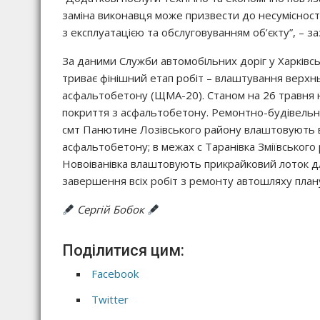
заміна виконавця може призвести до несумісност
з експлуатацією та обслуговуванням об’єкту”, – з
За даними Служби автомобільних доріг у Харківсь
триває фінішний етап робіт – влаштування верх
асфальтобетону (ЩМА-20). Станом на 26 травня 
покриття з асфальтобетону. Ремонтно-будівельні
смт Панютине Лозівського району влаштовують 
асфальтобетону; в межах с Таранівка Зміївського 
Новоіванівка влаштовують прикрайковий лоток д
завершення всіх робіт з ремонту автошляху планує
Сергій Бобок
Поділитися цим:
Facebook
Twitter