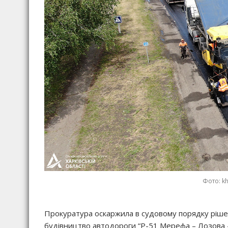
Фото: kh
Прокуратура оскаржила в судовому порядку ріше
будівництво автодороги “Р-51 Мерефа – Лозова –