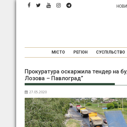
П
НОВИ
е
р
е
й
т
и
д
МІСТО
РЕГІОН
СУСПІЛЬСТВО
о
в
Прокуратура оскаржила тендер на бу
м
Лозова – Павлоград”
і
с
т
27.05.2020
у