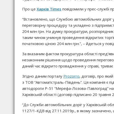
Про це
Харків Times
повідомили у прес-службі пр
“Встановлено, що Службою автомобільних доріг у 
переговорну процедуру та укладено з підприємст
204 млн грн. На думку прокуратури, розпорядник
таким чином уникнув проведення відкритих торгі
початковою ціною 204 млн грн.”, – йдеться у пові
За вказаним фактом прокуратура області пред’яв
незаконним рішення щодо проведення переговор
даний час відкрито провадження у справі, триває
Згідно даним порталу
Prozorro
, договір, про яки
з ТОВ “Автомагістраль-Південь”. Ця компанія є 
автодороги Р-51 “Мерефа-Лозова-Павлоград” на д
Харківській області (договір підписано 20 травня 2
“До Служби автомобільних доріг у Харківській об
1127/1-КДВ від 27.11.2019р., в якому зазначено