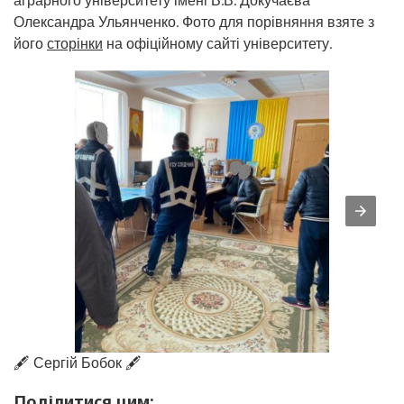
аграрного університету імені В.В. Докучаєва
Олександра Ульянченко. Фото для порівняння взяте з
його
сторінки
на офіційному сайті університету.
🖋️ Сергій Бобок 🖋️
Поділитися цим: