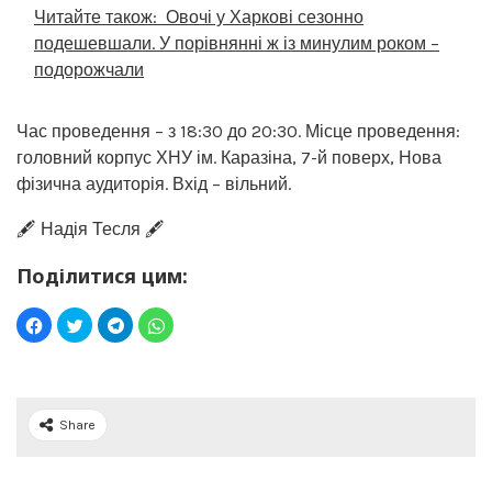
Читайте також:
Овочі у Харкові сезонно
подешевшали. У порівнянні ж із минулим роком –
подорожчали
Час проведення – з 18:30 до 20:30. Місце проведення:
головний корпус ХНУ ім. Каразіна, 7-й поверх, Нова
фізична аудиторія. Вхід – вільний.
🖋️ Надія Тесля 🖋️
Поділитися цим:
Share