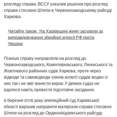
розгляду справи. ВССУ ухвалив рішення про розгляд
справи стосовно Штепи в Червонозаводському райсуді
Харкова.
Читайте також:
На Харківщині жінку засудили за
виправдовування збройної агресії РФ проти
України
Пізніше справу направляли на розгляд до
Червонозаводського, Комінтернівського, Ленінського та
Жовтневого районних судів Харкова, проте через
відводи та самовідводи членів колегії суддів жоден із
них так і не зміг винести вирок. У деяких судах не
вдалося навіть провести підготовче засідання.
6 березня 2018 року апеляційний суд Харківської
області вирішив направити матеріали справи стосовно
Штепи на розгляд до Орджонікідзевського райсуду