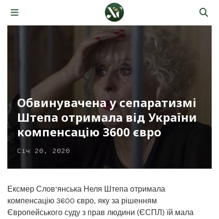
Обвинувачена у сепаратизмі
Штепа отримала від України
компенсацію 3600 євро
Січ 20, 2020
Ексмер Слов’янська Неля Штепа отримала
компенсацію 3600 євро, яку за рішенням
Європейського суду з прав людини (ЄСПЛ) їй мала