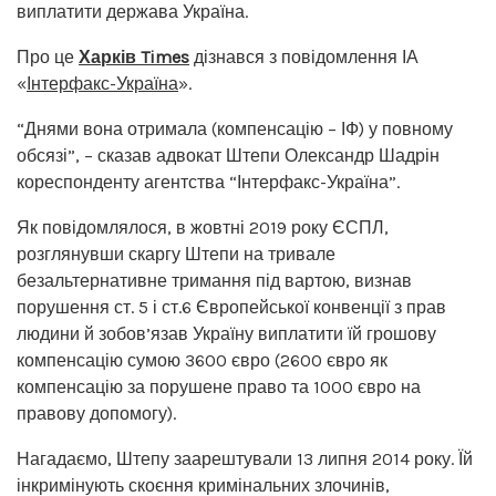
виплатити держава Україна.
Про це
Харків Times
дізнався з повідомлення ІА
«
Інтерфакс-Україна
».
“Днями вона отримала (компенсацію – ІФ) у повному
обсязі”, – сказав адвокат Штепи Олександр Шадрін
кореспонденту агентства “Інтерфакс-Україна”.
Як повідомлялося, в жовтні 2019 року ЄСПЛ,
розглянувши скаргу Штепи на тривале
безальтернативне тримання під вартою, визнав
порушення ст. 5 і ст.6 Європейської конвенції з прав
людини й зобов’язав Україну виплатити їй грошову
компенсацію сумою 3600 євро (2600 євро як
компенсацію за порушене право та 1000 євро на
правову допомогу).
Нагадаємо, Штепу заарештували 13 липня 2014 року. Їй
інкримінують скоєння кримінальних злочинів,