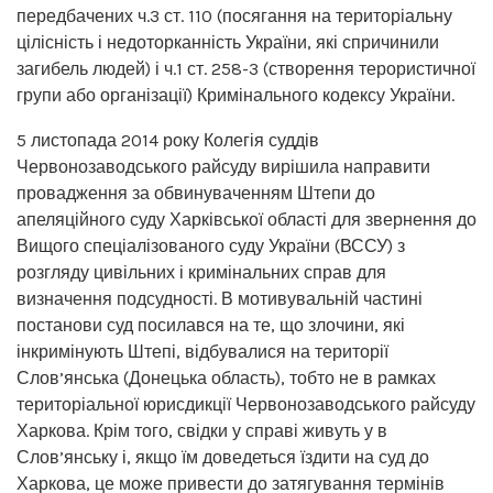
передбачених ч.3 ст. 110 (посягання на територіальну
цілісність і недоторканність України, які спричинили
загибель людей) і ч.1 ст. 258-3 (створення терористичної
групи або організації) Кримінального кодексу України.
5 листопада 2014 року Колегія суддів
Червонозаводського райсуду вирішила направити
провадження за обвинуваченням Штепи до
апеляційного суду Харківської області для звернення до
Вищого спеціалізованого суду України (ВССУ) з
розгляду цивільних і кримінальних справ для
визначення подсудності. В мотивувальній частині
постанови суд посилався на те, що злочини, які
інкримінують Штепі, відбувалися на території
Слов’янська (Донецька область), тобто не в рамках
територіальної юрисдикції Червонозаводського райсуду
Харкова. Крім того, свідки у справі живуть у в
Слов’янську і, якщо їм доведеться їздити на суд до
Харкова, це може привести до затягування термінів