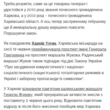
Треба розуміти, саме за це товариш генерал і
удостоївся у 2010 році звання почесного громадянина
Харкова, а у 2012 році – почесного громадянина
Харківської області. А ось тепер заслуженому гебушніку
ще й меморіальну дошку вирішено повісити.
Порушуючи закон.
Як повідомляв
Харків Times
, Харківська міськрада на
сесії 19 червня
перейменувала проспект імені Генерала
Григоренка
на проспект маршала Жукова. Радянський
маршал Жуков також підпадає під дію Закону України
“Про засудження комуністичного і націонал-
соціалістичного (нацистського) тоталітарних режимів в
Україні і заборону пропаганди їх символіки”.
У Харкові
відновили пам’ятник радянському маршалу
Георгію Жукову
, який проукраїнські активісти знесли з
постаменту 2 червня цього року. Відновити пам’ятник
відразу ж після його знесення пообіцяв мер Харкова