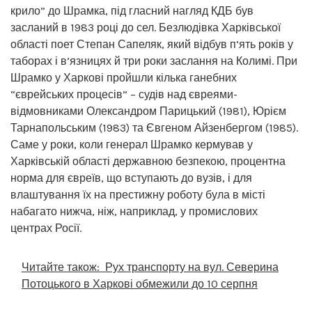
крило” до Шрамка, під гласний нагляд КДБ був
засланий в 1983 році до сел. Безлюдівка Харківської
області поет Степан Сапеляк, який відбув п’ять років у
таборах і в’язницях й три роки заслання на Колимі. При
Шрамко у Харкові пройшли кілька ганебних
“єврейських процесів” – судів над євреями-
відмовниками Олександром Парицький (1981), Юрієм
Тарнапольським (1983) та Євгеном Айзенбергом (1985).
Саме у роки, коли генерал Шрамко кермував у
Харківській області державною безпекою, процентна
норма для євреїв, що вступають до вузів, і для
влаштування їх на престижну роботу була в місті
набагато нижча, ніж, наприклад, у промислових
центрах Росії.
Читайте також:
Рух транспорту на вул. Северина
Потоцького в Харкові обмежили до 10 серпня