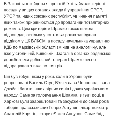
В Законі також йдеться про осіб “які займали керівні
посади у вищих органах влади й управління СРСР,
УРСР та інших союзних республік”, увічнення пам’яті
яких також прирівнюється до пропаганди тоталітарних
режимів. Цим критеріям Шрамко також цілком
відповідає, оскільки у 1961-1963 роках завідував
відділом у ЦК ВЛКСМ, а посаду начальника управління
КДБ по Харківській області змінив на аналогічну, але
вже у столичній, Київській. Взагалі в органах радянської
держбезпеки доблесний генерал Шрамко чесно
відпрацював з 1963 по 1991 рік.
Він був гебушніком у роки, коли в Україні були
репресовані Василь Стус, В’ячеслава Чорновол, Івана
Дзюба і багато інших вірних синів і дочок українського
народу. Саме за головування Шрамка, в 1981 році, в
Харкові були заарештовані та засуджені до семи років
таборів правозахисник Генріх Алтунян, лікар-психіатр
Анатолій Корягін, історик Євген Анцупов. Саме “під