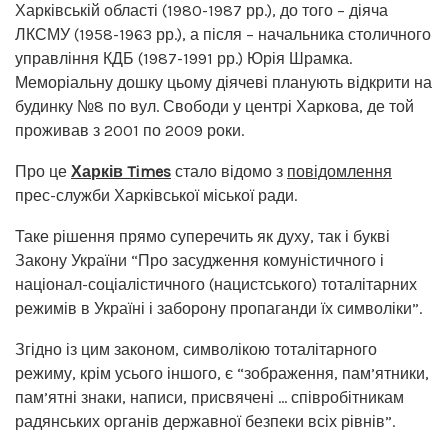
Харківській області (1980-1987 рр.), до того – діяча
ЛКСМУ (1958-1963 рр.), а після – начальника столичного
управління КДБ (1987-1991 рр.) Юрія Шрамка.
Меморіальну дошку цьому діячеві планують відкрити на
будинку №8 по вул. Свободи у центрі Харкова, де той
проживав з 2001 по 2009 роки.
Про це
Харків Times
стало відомо з
повідомлення
прес-служби Харківської міської ради.
Таке рішення прямо суперечить як духу, так і букві
Закону України “Про засудження комуністичного і
націонал-соціалістичного (нацистського) тоталітарних
режимів в Україні і заборону пропаганди їх символіки”.
Згідно із цим законом, символікою тоталітарного
режиму, крім усього іншого, є “зображення, пам’ятники,
пам’ятні знаки, написи, присвячені … співробітникам
радянських органів державної безпеки всіх рівнів”.