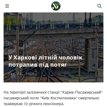
У Харкові літній чоловік
потрапив під потяг
Сер 23, 2019
На території залізничної станції “Харків-Пасажирський”
пасажирський потяг “Київ-Костянтинівка” смертельно
травмував 72-річного пенсіонера.