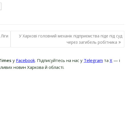
 Ліги
У Харкові головний механік підприємства піде під суд
через загибель робітника
Times
у
Facebook
. Підписуйтесь на нас у
Telegram
та
Х
— і
ливих новин Харкова й області.