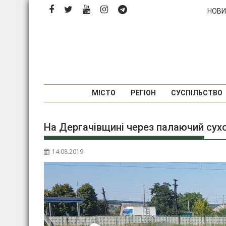
Перейти
НОВИ
до
вмісту
МІСТО
РЕГІОН
СУСПІЛЬСТВО
На Дергачівщині через палаючий сух
14.08.2019