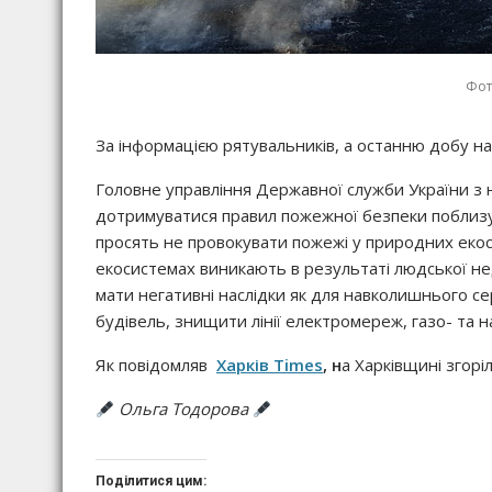
Фот
За інформацією рятувальників, а останню добу на
Головне управління Державної служби України з 
дотримуватися правил пожежної безпеки поблизу 
просять не провокувати пожежі у природних екос
екосистемах виникають в результаті людської не
мати негативні наслідки як для навколишнього с
будівель, знищити лінії електромереж, газо- та 
Як повідомляв
Харків Times
, н
а Харківщині згорі
Ольга Тодорова
Поділитися цим: