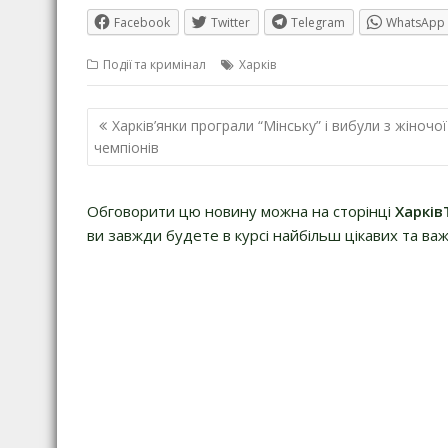
Facebook
Twitter
Telegram
WhatsApp
Події та кримінал
Харків
Навігація
Харків’янки програли “Мінську” і вибули з жіночої
записів
чемпіонів
Обговорити цю новину можна на сторінці
Харків
ви завжди будете в курсі найбільш цікавих та важ