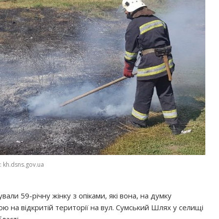
 kh.dsns.gov.ua
вали 59-річну жінку з опіками, які вона, на думку
ою на відкритій території на вул. Сумський Шлях у селищі