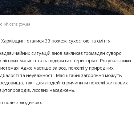
о: kh.dsns.gov.ua
 Харківщині сталися 33 пожежі сухостою та сміття.
надзвичайних ситуацій знов закликає громадян суворо
лісових масивів та на відкритих територіях. Рятувальники
истемах! Адже частіше за все, пожежі у природних
дбалості та неуважності. Масштабні загоряння можуть
ередовища, так і для людей: спричинити пожежі житлових
нафтопроводів, лісових насаджень.
ло поле з людиною.