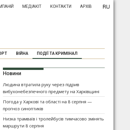
МПАНІЙ
МЕДІАКІТ
КОНТАКТИ
АРХІВ
ОРТ
ВІЙНА
ПОДІЇ ТА КРИМІНАЛ
Новини
Людина втратила руку через підрив
вибухонебезпечного предмету на Харківщині
Погода у Харкові та області на 8 серпня —
прогноз синоптиків
Низка трамваїв і тролейбусів тимчасово змінять
маршрути 8 серпня