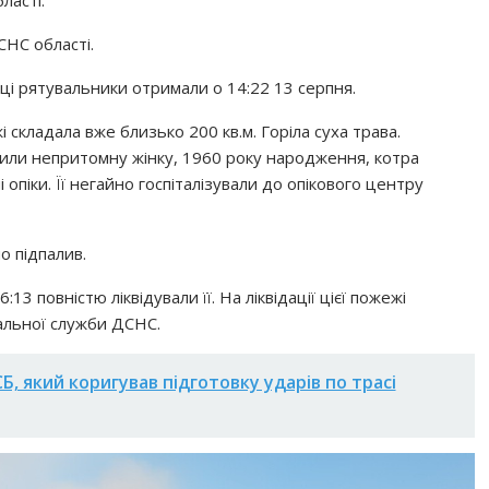
ласті.
СНС області.
ці рятувальники отримали о 14:22 13 серпня.
складала вже близько 200 кв.м. Горіла суха трава.
вили непритомну жінку, 1960 року народження, котра
 опіки. Її негайно госпіталізували до опікового центру
о підпалив.
3 повністю ліквідували її. На ліквідації цієї пожежі
альної служби ДСНС.
, який коригував підготовку ударів по трасі