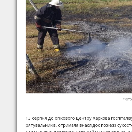
Фото:
13 серпня до опікового центру Харкова госпіталізу
рятувальників, отримала внаслідок пожежі сухост