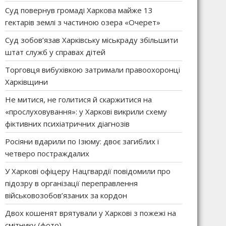
Суд повернув громаді Харкова майже 13
гектарів землі з частиною озера «Очерет»
Суд зобов’язав Харківську міськраду збільшити
штат служб у справах дітей
Торговця вибухівкою затримали правоохоронці
Харківщини
Не митися, не голитися й скаржитися на
«прослуховування»: у Харкові викрили схему
фіктивних психіатричних діагнозів
Росіяни вдарили по Ізюму: двоє загиблих і
четверо постраждалих
У Харкові офіцеру Нацгвардії повідомили про
підозру в організації переправлення
військовозобов’язаних за кордон
Двох кошенят врятували у Харкові з пожежі на
смітнику (фото)