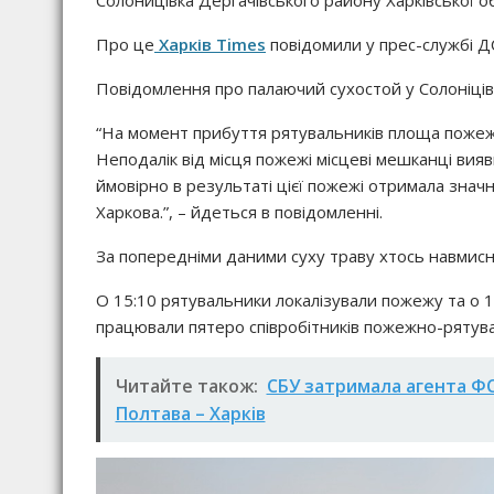
Солоницівка Дергачівського району Харківської об
Про це
Харків Times
повідомили у прес-службі Д
Повідомлення про палаючий сухостой у Солоніців
“На момент прибуття рятувальників площа пожежі 
Неподалік від місця пожежі місцеві мешканці вия
ймовірно в результаті цієї пожежі отримала значні
Харкова.”, – йдеться в повідомленні.
За попередніми даними суху траву хтось навмисн
О 15:10 рятувальники локалізували пожежу та о 16:1
працювали пятеро співробітників пожежно-рятув
Читайте також:
СБУ затримала агента ФСБ
Полтава – Харків