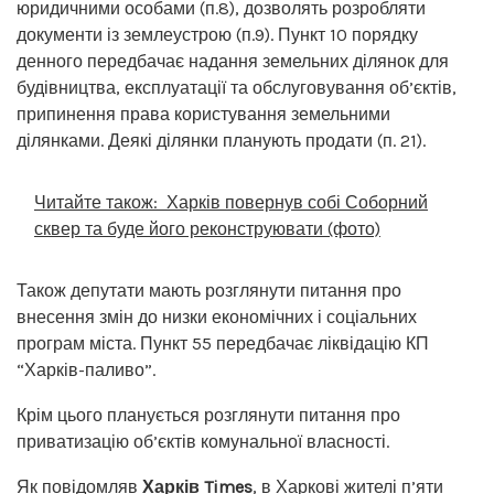
юридичними особами (п.8), дозволять розробляти
документи із землеустрою (п.9). Пункт 10 порядку
денного передбачає надання земельних ділянок для
будівництва, експлуатації та обслуговування об’єктів,
припинення права користування земельними
ділянками. Деякі ділянки планують продати (п. 21).
Читайте також:
Харків повернув собі Соборний
сквер та буде його реконструювати (фото)
Також депутати мають розглянути питання про
внесення змін до низки економічних і соціальних
програм міста. Пункт 55 передбачає ліквідацію КП
“Харків-паливо”.
Крім цього планується розглянути питання про
приватизацію об’єктів комунальної власності.
Як повідомляв
Харків Times
, в Харкові
жителі п’яти