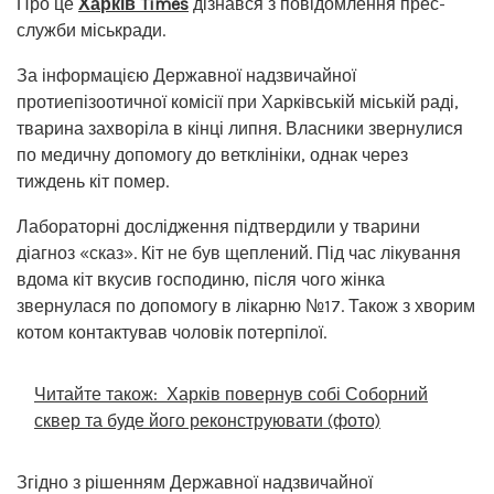
Про це
Харків Times
дізнався з повідомлення прес-
служби міськради.
За інформацією Державної надзвичайної
протиепізоотичної комісії при Харківській міській раді,
тварина захворіла в кінці липня. Власники звернулися
по медичну допомогу до ветклініки, однак через
тиждень кіт помер.
Лабораторні дослідження підтвердили у тварини
діагноз «сказ». Кіт не був щеплений. Під час лікування
вдома кіт вкусив господиню, після чого жінка
звернулася по допомогу в лікарню №17. Також з хворим
котом контактував чоловік потерпілої.
Читайте також:
Харків повернув собі Соборний
сквер та буде його реконструювати (фото)
Згідно з рішенням Державної надзвичайної