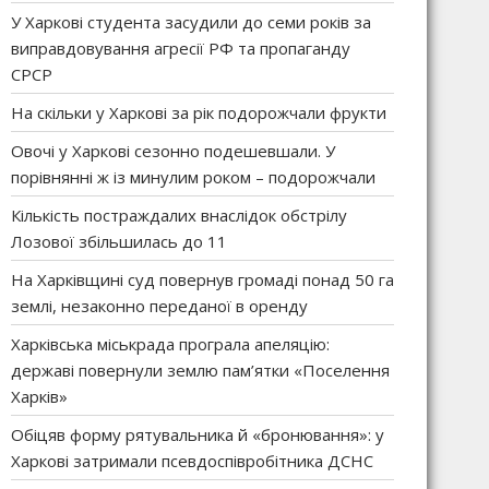
У Харкові студента засудили до семи років за
виправдовування агресії РФ та пропаганду
СРСР
На скільки у Харкові за рік подорожчали фрукти
Овочі у Харкові сезонно подешевшали. У
порівнянні ж із минулим роком – подорожчали
Кількість постраждалих внаслідок обстрілу
Лозової збільшилась до 11
На Харківщині суд повернув громаді понад 50 га
землі, незаконно переданої в оренду
Харківська міськрада програла апеляцію:
державі повернули землю пам’ятки «Поселення
Харків»
Обіцяв форму рятувальника й «бронювання»: у
Харкові затримали псевдоспівробітника ДСНС