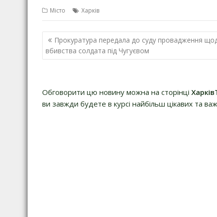
Місто
Харків
Навігація
Прокуратура передала до суду провадження що
записів
вбивства солдата під Чугуєвом
Обговорити цю новину можна на сторінці
Харків
ви завжди будете в курсі найбільш цікавих та важ