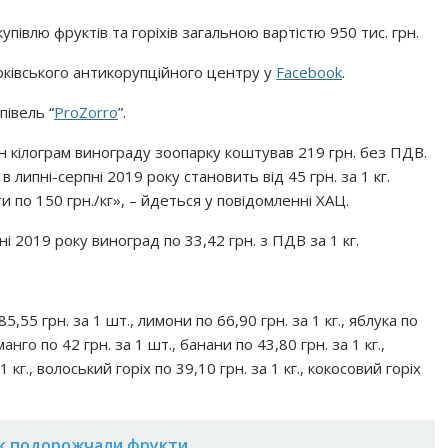
упівлю фруктів та горіхів загальною вартістю 950 тис. грн.
рківського антикорупційного центру у
Facebook
.
півель “
ProZorro
”.
н кілограм винограду зоопарку коштував 219 грн. без ПДВ.
липні-серпні 2019 року становить від 45 грн. за 1 кг.
по 150 грн./кг», – йдеться у повідомленні ХАЦ.
і 2019 року виноград по 33,42 грн. з ПДВ за 1 кг.
5,55 грн. за 1 шт., лимони по 66,90 грн. за 1 кг., яблука по
манго по 42 грн. за 1 шт., банани по 43,80 грн. за 1 кг.,
 1 кг., волоський горіх по 39,10 грн. за 1 кг., кокосовий горіх
рік подорожчали фрукти