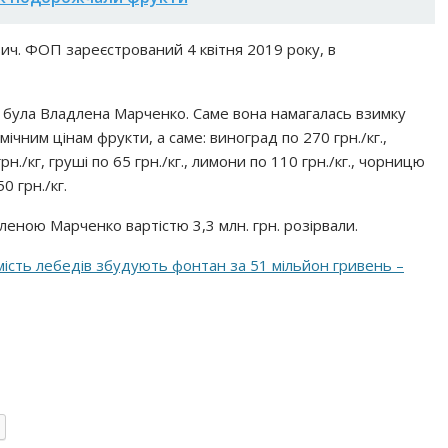
ич. ФОП зареєстрований 4 квітня 2019 року, в
і була Владлена Марченко. Саме вона намагалась взимку
ічним цінам фрукти, а саме: виноград по 270 грн./кг.,
рн./кг, груші по 65 грн./кг., лимони по 110 грн./кг., чорницю
0 грн./кг.
дленою Марченко вартістю 3,3 млн. грн. розірвали.
ість лебедів збудують фонтан за 51 мільйон гривень –