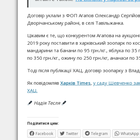
Договір уклали з ФОП Агапов Олександр Сергійов
Дворічанському районі, в селі Тавільжанка.
Цікавим є те, що конкурентом Агапова на аукціон
2019 року поставити в харківський зоопарк по косм
мандарини та банани по 95 грн./кг., яблука по 35 г
по 350 грн./кг., ожину по 250 грн./кг, ананаси по 35
Тоді після публікації ХАЦ, договір зоопарку з Вла
Як повідомляв
Харків Times
,
у саду Шевченко зам
ХАЦ.
Надія Тесля
Поділитися цим:
Facebook
Twitter
Telegram
WhatsApp