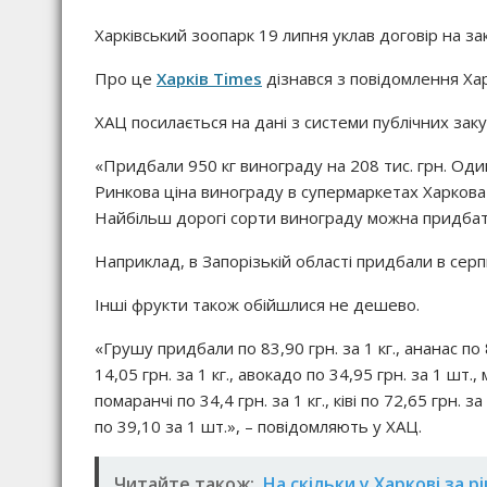
Харківський зоопарк 19 липня уклав договір на зак
Про це
Харків Times
дізнався з повідомлення Ха
ХАЦ посилається на дані з системи публічних заку
«Придбали 950 кг винограду на 208 тис. грн. Оди
Ринкова ціна винограду в супермаркетах Харкова в 
Найбільш дорогі сорти винограду можна придбати 
Наприклад, в Запорізькій області придбали в серпн
Інші фрукти також обійшлися не дешево.
«Грушу придбали по 83,90 грн. за 1 кг., ананас по 8
14,05 грн. за 1 кг., авокадо по 34,95 грн. за 1 шт., 
помаранчі по 34,4 грн. за 1 кг., ківі по 72,65 грн. за
по 39,10 за 1 шт.», – повідомляють у ХАЦ.
Читайте також:
На скільки у Харкові за 