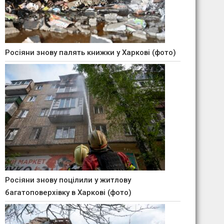
Росіяни знову палять книжки у Харкові (фото)
Росіяни знову поцілили у житлову
багатоповерхівку в Харкові (фото)