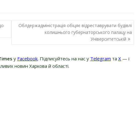
до
Облдержадміністрація обіцяє відреставрувати будівлі
колишнього губернаторського палацу на
Університетській
Times
у
Facebook
. Підписуйтесь на нас у
Telegram
та
Х
— і
ливих новин Харкова й області.