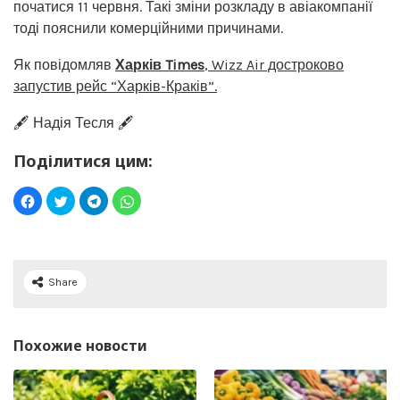
початися 11 червня. Такі зміни розкладу в авіакомпанії
тоді пояснили комерційними причинами.
Як повідомляв
Харків Times
,
Wizz Air достроково
запустив рейс “Харків-Краків”.
🖋️ Надія Тесля 🖋️
Поділитися цим:
Share
Похожие новости