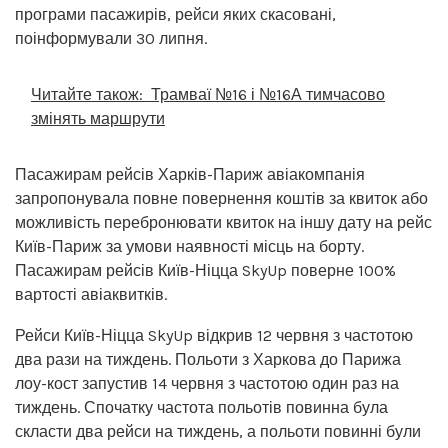
програми пасажирів, рейси яких скасовані,
поінформували 30 липня.
Читайте також:
Трамваї №16 і №16А тимчасово
змінять маршрути
Пасажирам рейсів Харків-Париж авіакомпанія
запропонувала повне повернення коштів за квиток або
можливість перебронювати квиток на іншу дату на рейс
Київ-Париж за умови наявності місць на борту.
Пасажирам рейсів Київ-Ніцца SkyUp поверне 100%
вартості авіаквитків.
Рейси Київ-Ніцца SkyUp відкрив 12 червня з частотою
два рази на тиждень. Польоти з Харкова до Парижа
лоу-кост запустив 14 червня з частотою один раз на
тиждень. Спочатку частота польотів повинна була
скласти два рейси на тиждень, а польоти повинні були