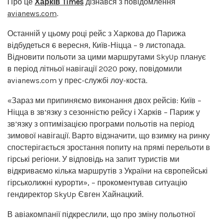
Про це
Харків Times
дізнався з повідомлення
avianews.com
.
Останній у цьому році рейс з Харкова до Парижа
відбудеться 6 вересня, Київ-Ніцца – 9 листопада.
Відновити польоти за цими маршрутами SkyUp планує
в період літньої навігації 2020 року, повідомили
avianews.com у прес-службі лоу-коста.
«Зараз ми припиняємо виконання двох рейсів: Київ –
Ніцца в зв’язку з сезонністю рейсу і Харків – Париж у
зв’язку з оптимізацією програми польотів на період
зимової навігації. Варто відзначити, що взимку на ринку
спостерігається зростання попиту на прямі перельоти в
гірські регіони. У відповідь на запит туристів ми
відкриваємо кілька маршрутів з України на європейські
гірськолижні курорти», – прокоментував ситуацію
гендиректор SkyUp Євген Хайнацкий.
В авіакомпанії підкреслили, що про зміну польотної