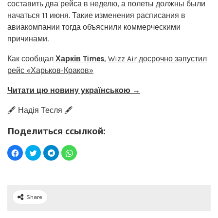
составить два рейса в неделю, а полеты должны были
начаться 11 июня. Такие изменения расписания в
авиакомпании тогда объяснили коммерческими
причинами.
Как сообщал
Харків Times
,
Wizz Air досрочно запустил
рейс «Харьков-Краков»
Читати цю новину українською →
🖋️ Надія Тесля 🖋️
Поделиться ссылкой:
Share