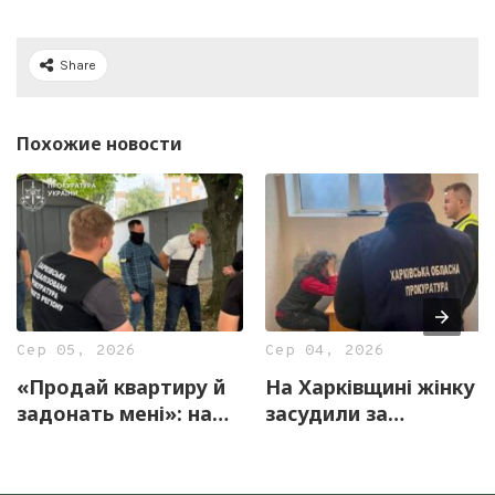
Share
Похожие новости
Сер 05, 2026
Сер 04, 2026
«Продай квартиру й
На Харківщині жінку
задонать мені»: на
засудили за
Харківщині
виправдовування
затримали офіцера
збройної агресії РФ
ВСП за вимагання $10
проти України