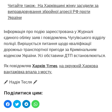
Читайте також:
На Харківщині жінку засудили за
виправдовування збройної агресії РФ проти
України
Інформація про подію зареєстрована у Журналі
єдиного обліку заяв і повідомлень Чугуївського відділу
поліції. Вирішується питання щодо кваліфікації
дорожньо-транспортної пригоди за Кримінальним
кодексом України. Усі обставини ДТП встановлюються.
Як повідомляв
Харків Times
,
на окружній Харкова
вантажівка впала з мосту.
🖋️ Надія Тесля 🖋️
Поділитися цим: