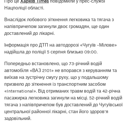
Про це
Харків Times
повідомили у прес-службі
Нацполіції області.
Внаслідок лобового зіткнення легковика та тягача з
напівпричепом загинули двоє громадян, ще один
доставлений до лікарні.
Інформація про ДТП на автодорозі «Чугуїв –Мілове»
надійшла до поліції 5 серпня близько 09:00.
Попередньо встановлено, що 73-річний водій
автомобіля «ВАЗ 2101» не впорався з керуванням та
виїхав на зустрічну смугу руху, що у подальшому
призвело до зіткнення із транспортним засобом
«International». Від отриманих травм водій та 42-річна
пасажирка легковика загинули на місці. 52-річний водій
тягача з напівпричепом був доставлений до Чугуївської
центральної районної лікарні, стан його здоров’я
задовільний.