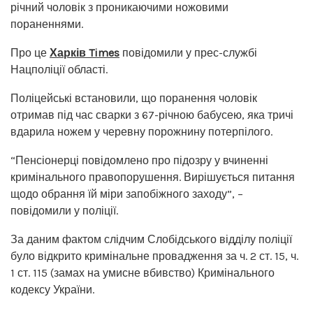
річний чоловік з проникаючими ножовими
пораненнями.
Про це
Харків Times
повідомили у прес-службі
Нацполіції області.
Поліцейські встановили, що поранення чоловік
отримав під час сварки з 67-річною бабусею, яка тричі
вдарила ножем у черевну порожнину потерпілого.
“Пенсіонерці повідомлено про підозру у вчиненні
кримінального правопорушення. Вирішується питання
щодо обрання їй міри запобіжного заходу”, –
повідомили у поліції.
За даним фактом слідчим Слобідського відділу поліції
було відкрито кримінальне провадження за ч. 2 ст. 15, ч.
1 ст. 115 (замах на умисне вбивство) Кримінального
кодексу України.