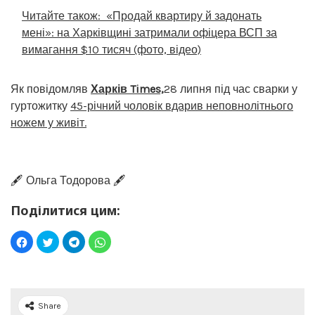
Читайте також:
«Продай квартиру й задонать
мені»: на Харківщині затримали офіцера ВСП за
вимагання $10 тисяч (фото, відео)
Як повідомляв
Харків Times,
28 липня під час сварки у
гуртожитку
45-річний чоловік вдарив неповнолітнього
ножем у живіт.
🖋️ Ольга Тодорова 🖋️
Поділитися цим:
Share