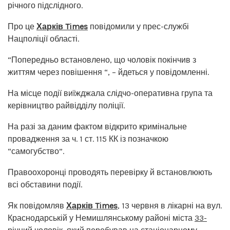
річного підслідного.
Про це
Харків Times
повідомили у прес-службі
Нацполіції області.
“Попередньо встановлено, що чоловік покінчив з
життям через повішення “, – йдеться у повідомленні.
На місце події виїжджала слідчо-оперативна група та
керівництво райвідділу поліції.
На разі за даним фактом відкрито кримінальне
провадження за ч. 1 ст. 115 КК із позначкою
“самогубство”.
Правоохоронці проводять перевірку й встановлюють
всі обставини події.
Як повідомляв
Харків Times
, 13 червня в лікарні на вул.
Краснодарській у Немишлянському районі міста
33-