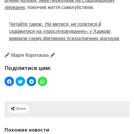
річний чоловік, який перебував на стаціонарному
лікуванні
, покінчив життя самогубством.
Читайте також:
Не митися, не голитися й
скаржитися на «прослуховування»: у Харкові
викрили схему фіктивних психіатричних діагнозів
🖋️ Марія Коротаєва 🖋️
Поділитися цим:
Share
Похожие новости