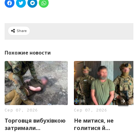
Share
Похожие новости
Сер 07, 2026
Сер 07, 2026
Торговця вибухівкою
Не митися, не
затримали
голитися й
правоохоронці
скаржитися на