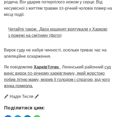
родича. Він ударив потерпілого ножом у серце. Від
несумісної з життям травми 33-річний чоловік помер на
місці події.
Читайте також:
Двох кошенят врятували у Харкові
з пожежі на смітнику (фото)
Вирок суду не набув чинності, оскільки триває час на
апеляційне оскарження.
Як повідомляв
ХарківTimes
, Ленінський районний
суд
виніс вирок 50-річному харків’янину, який жорстоко
побив літню маму, морив її голодом і спрагою, від чого
жінка померла.
🖋️ Надія Тесля 🖋️
Поділитися цим: