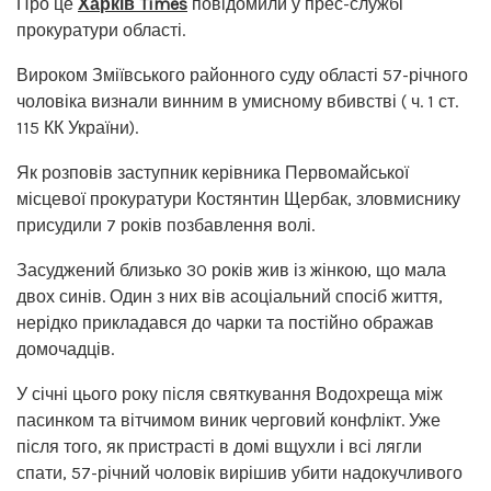
Про це
Харків Times
повідомили у прес-службі
прокуратури області.
Вироком Зміївського районного суду області 57-річного
чоловіка визнали винним в умисному вбивстві ( ч. 1 ст.
115 КК України).
Як розповів заступник керівника Первомайської
місцевої прокуратури Костянтин Щербак, зловмиснику
присудили 7 років позбавлення волі.
Засуджений близько 30 років жив із жінкою, що мала
двох синів. Один з них вів асоціальний спосіб життя,
нерідко прикладався до чарки та постійно ображав
домочадців.
У січні цього року після святкування Водохреща між
пасинком та вітчимом виник черговий конфлікт. Уже
після того, як пристрасті в домі вщухли і всі лягли
спати, 57-річний чоловік вирішив убити надокучливого