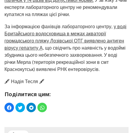
паличок у 14 разів від допустимої норми.
У зв’язку з чим
експерти лабораторного центру не рекомендували
купатися на пляжах цієї річки.
За інформацією фахівців лабораторного центру,
у воді
Бритайського водосховища в межах акваторії
громадського пляжу Лозівської ОТГ виявлено антиген
вірусу гепатиту А,
що свідчить про наявність у водоймі
збудника цього небезпечного захворювання. У воді
річки Мерла (територія рекреаційної зони в смт
Краснокутськ) виявлені РНК ентеровірусів.
🖋️ Надія Тесля 🖋️
Поділитися цим: