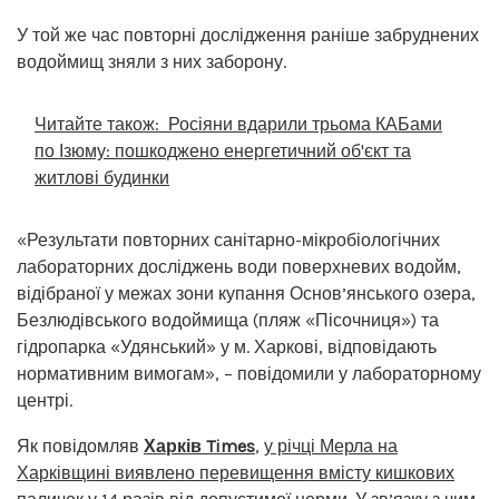
У той же час повторні дослідження раніше забруднених
водоймищ зняли з них заборону.
Читайте також:
Росіяни вдарили трьома КАБами
по Ізюму: пошкоджено енергетичний об'єкт та
житлові будинки
«Результати повторних санітарно-мікробіологічних
лабораторних досліджень води поверхневих водойм,
відібраної у межах зони купання Основ’янського озера,
Безлюдівського водоймища (пляж «Пісочниця») та
гідропарка «Удянський» у м. Харкові, відповідають
нормативним вимогам», – повідомили у лабораторному
центрі.
Як повідомляв
Харків Times
,
у річці Мерла на
Харківщині виявлено перевищення вмісту кишкових