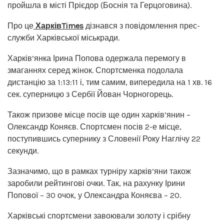
пройшла в місті Прієдор (Боснія та Герцоговина).
Про це
ХарківTimes
дізнався з повідомлення прес-
служби Харківської міськради.
Харків’янка Ірина Попова одержала перемогу в
змаганнях серед жінок. Спортсменка подолала
дистанцію за 1:13:11 і, тим самим, випередила на 1 хв. 16
сек. суперницю з Сербії Йован Чорногорець.
Також призове місце посів ще один харків’янин –
Олександр Коняєв. Спортсмен посів 2-е місце,
поступившись супернику з Словенії Року Наглічу 22
секунди.
Зазначимо, що в рамках турніру харків’яни також
заробили рейтингові очки. Так, на рахунку Ірини
Попової – 30 очок, у Олександра Коняєва – 20.
Харківські спортсмени завоювали золоту і срібну