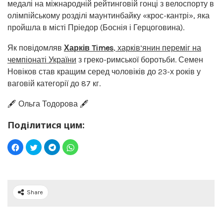
медалі на міжнародній рейтинговій гонці з велоспорту в
олімпійському розділі маунтинбайку «крос-кантрі», яка
пройшла в місті Пріедор (Боснія і Герцоговина).
Як повідомляв
Харків Times
,
харків’янин переміг на
чемпіонаті України
з греко-римської боротьби. Семен
Новіков став кращим серед чоловіків до 23-х років у
ваговій категорії до 87 кг.
🖋️ Ольга Тодорова 🖋️
Поділитися цим:
Share