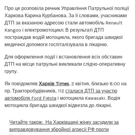
Про це розповіла речник Управління Патрульної поліції
Харкова Карина Курбанова. За її словами, учасниками
ДТП за вказаною адресою стали автомобіль Renault
Kangoo і електромотоцикл. В результаті ДТП
постраждав водій мотоцикла, якого бригада швидкої
медичної допомоги госпіталізувала в лікарню.
Для оформлення події і встановлення всіх обставин
ДТП на місце патрульні викликали слідчо-оперативну
групу.
Як повідомляв
Харків Times
, 2 квітня, близько 8:00 на
пр. Тракторобудівників, 112
сталася ДТП за участю
автомобіля Ford Fiеsta
і мотоцикла Kawasaki. Водія
мотоцикла бригада швидкої відвезла до лікарні.
Читайте також:
На Харківщині жінку засудили за
виправдовування збройної агресії РФ проти