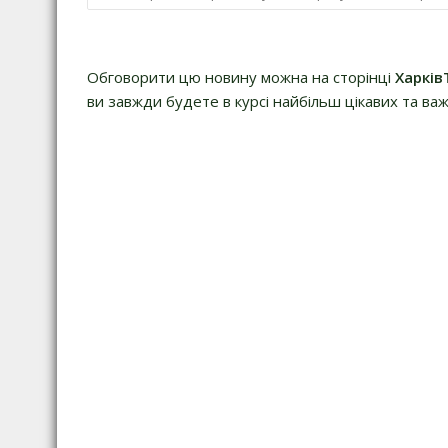
а
в
і
Обговорити цю новину можна на сторінці
Харків
г
ви завжди будете в курсі найбільш цікавих та важ
а
ц
і
я
з
а
п
и
с
і
в