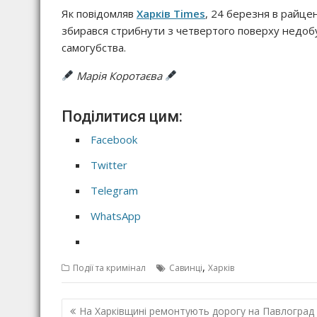
Як повідомляв
Харків Times
, 24 березня в райце
збирався стрибнути з четвертого поверху недобу
самогубства.
Марія Коротаєва
Поділитися цим:
Facebook
Twitter
Telegram
WhatsApp
,
Події та кримінал
Савинці
Харків
Н
На Харківщині ремонтують дорогу на Павлоград