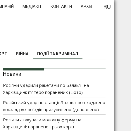
МПАНІЙ
МЕДІАКІТ
КОНТАКТИ
АРХІВ
ОРТ
ВІЙНА
ПОДІЇ ТА КРИМІНАЛ
Новини
Росіяни ударили ракетами по Балаклії на
Харківщині: п’ятеро поранених (фото)
Російський удар по станції Лозова: пошкоджено
вокзал, рух поїздів призупинено (доповнено)
Росіяни атакували молочну ферму на
Харківщині: поранено трьох корів