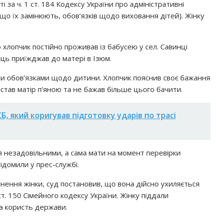
і за ч. 1 ст. 184 Кодексу України про адміністративні
о їх замінюють, обов’язків щодо виховання дітей). Жінку
о хлопчик постійно проживав із бабусею у сел. Савинці
яць приїжджав до матері в Ізюм.
ми обов’язками щодо дитини. Хлопчик пояснив своє бажання
став матір п’яною та не бажав більше цього бачити.
, який коригував підготовку ударів по трасі
я незадовільними, а сама мати на момент перевірки
відомили у прес-службі.
нення жінки, суд постановив, що вона дійсно ухиляється
т. 150 Сімейного кодексу України. Жінку піддали
а користь держави.