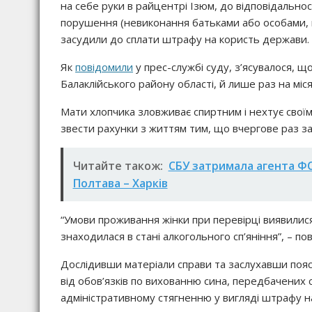
на себе руки в райцентрі Ізюм, до відповідальност
порушення (невиконання батьками або особами, щ
засудили до сплати штрафу на користь держави.
Як
повідомили
у прес-службі суду, з’ясувалося, щ
Балаклійського району області, й лише раз на міс
Мати хлопчика зловживає спиртним і нехтує свої
звести рахунки з життям тим, що вчергове раз за
Читайте також:
СБУ затримала агента ФСБ
Полтава – Харків
“Умови проживання жінки при перевірці виявилис
знаходилася в стані алкогольного сп’яніння”, – по
Дослідивши матеріали справи та заслухавши пояс
від обов’язків по вихованню сина, передбачених с
адміністративному стягненню у вигляді штрафу н