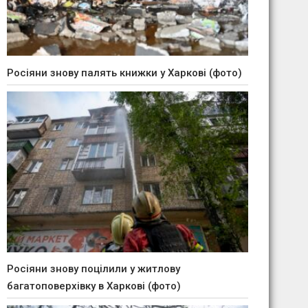
Росіяни знову палять книжки у Харкові (фото)
Росіяни знову поцілили у житлову
багатоповерхівку в Харкові (фото)