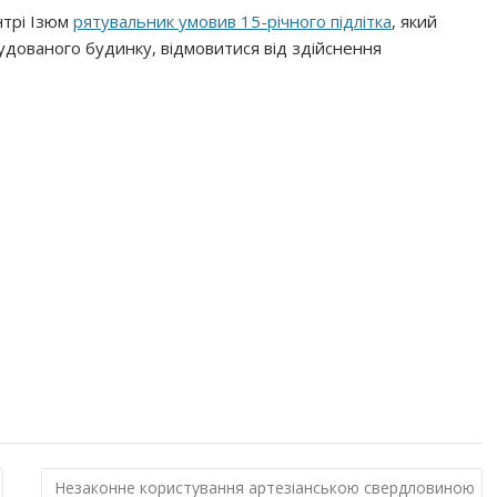
нтрі Ізюм
рятувальник умовив 15-річного підлітка
, який
дованого будинку, відмовитися від здійснення
Незаконне користування артезіанською свердловиною