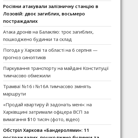
Росіяни атакували залізничну станцію в
Лозовій: двоє загиблих, восьмеро
постраждалих
Атака дронів на Балаклію: троє загиблих,
пошкоджено будинки та склад
Погода у Харкові та області на 6 серпня —
прогноз синоптиків
Паркування транспорту на майдані Конституції
тимчасово обмежили
Трамваї №16 і №16А тимчасово змінять
маршрути
«Продай квартиру й задонать мені»: на
Харківщині затримали офіцера ВСП за
вимагання $10 тисяч (фото, відео)
Обстріл Харкова «Бандеролями»: 11
постраждалих, пошкоджено будинки та