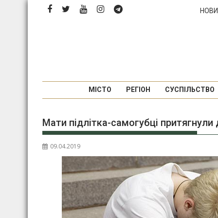
П
НОВИ
е
р
е
й
т
и
д
МІСТО
РЕГІОН
СУСПІЛЬСТВО
о
в
Мати підлітка-самогубці притягнули 
м
і
с
09.04.2019
т
у