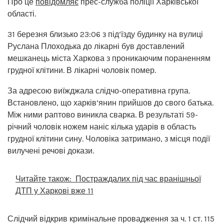
Про це
повідомляє
прес-служба поліції Харківської
області.
31 березня близько 23:06 з під’їзду будинку на вулиці
Руслана Плоходька до лікарні був доставлений
мешканець міста Харкова з проникаючим пораненням
грудної клітини. В лікарні чоловік помер.
За адресою виїжджала слідчо-оперативна група.
Встановлено, що харків’янин прийшов до свого батька.
Між ними раптово виникла сварка. В результаті 59-
річний чоловік ножем наніс кілька ударів в область
грудної клітини сину. Чоловіка затримано, з місця події
вилучені речові докази.
Читайте також:
Постраждалих під час вранішньої
ДТП у Харкові вже 11
Слідчий відкрив кримінальне провадження за ч. 1 ст. 115