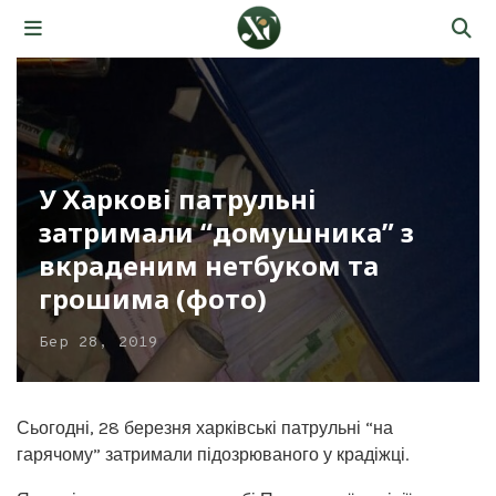
У Харкові патрульні
затримали “домушника” з
вкраденим нетбуком та
грошима (фото)
Бер 28, 2019
Сьогодні, 28 березня харківські патрульні “на
гарячому” затримали підозрюваного у крадіжці.