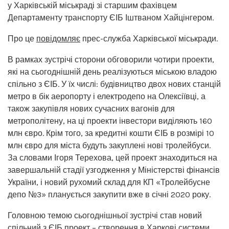
у Харківській міськраді зі старшим фахівцем
Департаменту транспорту ЄІБ Іштваном Хайцінгером.
Про це
повідомляє
прес-служба Харківської міськради.
В рамках зустрічі сторони обговорили чотири проекти,
які на сьогоднішній день реалізуються міською владою
спільно з ЄІБ. У їх числі: будівництво двох нових станцій
метро в бік аеропорту і електродепо на Олексіївці, а
також закупівля нових сучасних вагонів для
метрополітену, на ці проекти інвестори виділяють 160
млн євро. Крім того, за кредитні кошти ЄІБ в розмірі 10
млн євро для міста будуть закуплені нові тролейбуси.
За словами Ігоря Терехова, цей проект знаходиться на
завершальній стадії узгодження у Міністерстві фінансів
України, і новий рухомий склад для КП «Тролейбусне
депо №3» планується закупити вже в січні 2020 року.
Головною темою сьогоднішньої зустрічі став новий
спільний з ЄІБ проект – створення в Харкові системи