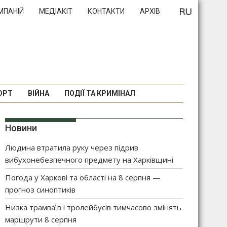
МПАНІЙ
МЕДІАКІТ
КОНТАКТИ
АРХІВ
ОРТ
ВІЙНА
ПОДІЇ ТА КРИМІНАЛ
Новини
Людина втратила руку через підрив
вибухонебезпечного предмету на Харківщині
Погода у Харкові та області на 8 серпня —
прогноз синоптиків
Низка трамваїв і тролейбусів тимчасово змінять
маршрути 8 серпня