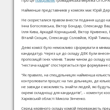
Про це
повідомляє
громадянська мережа ОПОРА
Найменше представників у комісіях має Юрій Дер
Не скористалися правом внести подання щодо ка
Інна Богословська, Віктор Бондар, Олександр Ващ
Ілля Кива, Аркадій Корнацький, Віктор Кривенко,
Віталій Скоцик, Олександр Соловйов, Юрій Тимо
Деякі комісії було неможливо сформувати в мінім
кандидатур. Через це до складу ДВК були внесені
пропозицій їхніх членів. Таким чином до складу 
“нестача кадрів” спостерігається при формуванні 
“Як правило, на спецдільницях найменша кількіст
контролювати процес на тих дільницях, де кількіс
не завжди є можливість знайти людей, які будут
окремі складнощі для кандидатів”, – коментує 
Харківській області Микола Зінченко.
Серед керівного складу комісій переважають пре