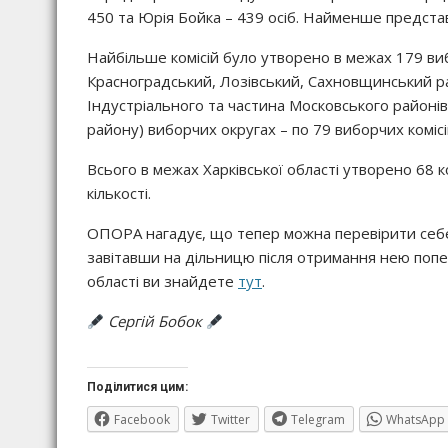
450 та Юрія Бойка – 439 осіб. Найменше представ
Найбільше комісій було утворено в межах 179 виб
Красноградський, Лозівський, Сахновщинський ра
Індустріального та частина Московського районів
району) виборчих округах – по 79 виборчих комісі
Всього в межах Харківської області утворено 68 ко
кількості.
ОПОРА нагадує, що тепер можна перевірити себ
завітавши на дільницю після отримання нею попер
області ви знайдете
тут
.
Сергій Бобок
Поділитися цим:
Facebook
Twitter
Telegram
WhatsApp