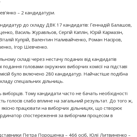
.
ев’янко – 2 кандидатури.
ндидатур до складу ДВК 17 кандидатів: Геннадій Балашов,
енко, Василь Журавльов, Сергій Каплін, Юрій Кармазін,
 Віталій Купрій, Валентин Наливайченко, Роман Насіров,
шенко, Ігор Шевченко.
альному складі через нестачу поданих від кандидатів
 подання головами окружних виборчих комісії на підставі
комісій було включено 280 кандидатур. Найчастіше подібна
складу спеціальних дільниць.
ь виборців. Тому кандидати часто не бачать необхідності
ть голосів слабо вплине на загальний результат. До того ж,
ь якісно працювати на виборчих дільницях, що створює
координатор спостереження за виборчим процесом в
дставники Петра Порошенка – 466 осіб, Юлії Литвиненко –