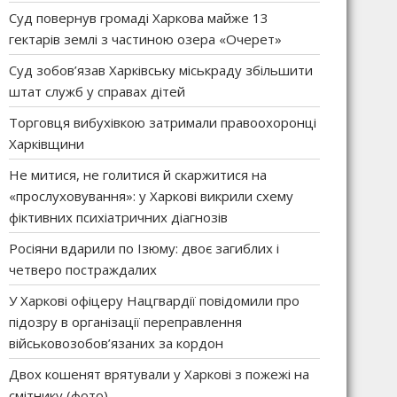
Суд повернув громаді Харкова майже 13
гектарів землі з частиною озера «Очерет»
Суд зобов’язав Харківську міськраду збільшити
штат служб у справах дітей
Торговця вибухівкою затримали правоохоронці
Харківщини
Не митися, не голитися й скаржитися на
«прослуховування»: у Харкові викрили схему
фіктивних психіатричних діагнозів
Росіяни вдарили по Ізюму: двоє загиблих і
четверо постраждалих
У Харкові офіцеру Нацгвардії повідомили про
підозру в організації переправлення
військовозобов’язаних за кордон
Двох кошенят врятували у Харкові з пожежі на
смітнику (фото)