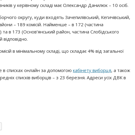
ників у керівному складі має Олександр Данилюк – 10 осіб.
орчого округу, куди входять Зачепилівський, Кегичівський,
йони – 189 комісій. Найменше – в 172 (частина
) та в 173 (Основ’янський район, частина Слобідського
й відповідно.
місій в мінімальному складі, що складає 4% від загальної
е в списках онлайн за допомогою
кабінету виборця
, а також
едніх списків виборців – з 23 березня. Адреси усіх ДВК в