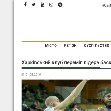
П
НОВИ
е
р
е
й
т
и
д
МІСТО
РЕГІОН
СУСПІЛЬСТВО
о
в
Харківський клуб переміг лідера бас
м
і
с
01.03.2019
т
у