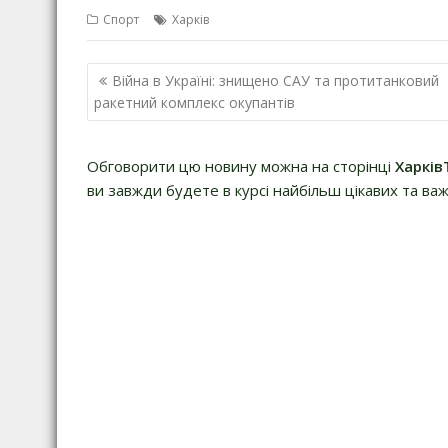
Спорт
Харків
Н
Війна в Україні: знищено САУ та протитанковий
а
ракетний комплекс окупантів
в
і
Обговорити цю новину можна на сторінці
Харків
г
ви завжди будете в курсі найбільш цікавих та важ
а
ц
і
я
з
а
п
и
с
і