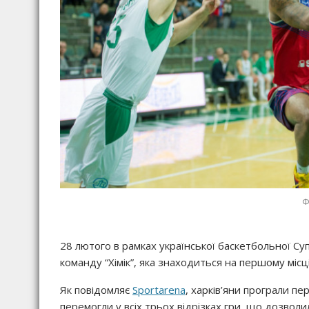
Ф
28 лютого в рамках української баскетбольної Суп
команду “Хімік”, яка знаходиться на першому місці
Як повідомляє
Sportarena
, харків’яни програли пе
перемогли у всіх трьох відрізках гри, що дозволил