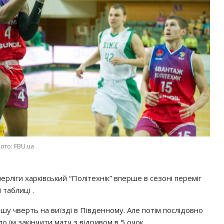
ото: FBU.ua
ерліги харківський “Політехнік” вперше в сезоні переміг
 таблиці .
ршу чверть на виїзді в Південному. Але потім послідовно
о їм закінчити матч з відривом в 5 очок.