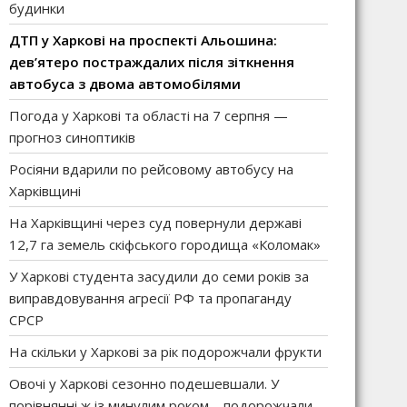
будинки
ДТП у Харкові на проспекті Альошина:
дев’ятеро постраждалих після зіткнення
автобуса з двома автомобілями
Погода у Харкові та області на 7 серпня —
прогноз синоптиків
Росіяни вдарили по рейсовому автобусу на
Харківщині
На Харківщині через суд повернули державі
12,7 га земель скіфського городища «Коломак»
У Харкові студента засудили до семи років за
виправдовування агресії РФ та пропаганду
СРСР
На скільки у Харкові за рік подорожчали фрукти
Овочі у Харкові сезонно подешевшали. У
порівнянні ж із минулим роком – подорожчали