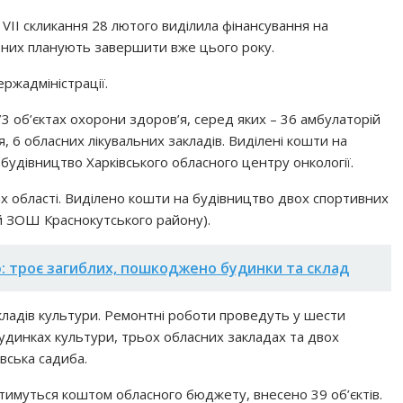
и VII скликання 28 лютого виділила фінансування на
з них планують завершити вже цього року.
ржадміністрації.
3 об’єктах охорони здоров’я, серед яких – 36 амбулаторій
ня, 6 обласних лікувальних закладів. Виділені кошти на
будівництво Харківського обласного центру онкології.
х області. Виділено кошти на будівництво двох спортивних
ій ЗОШ Краснокутського району).
ю: троє загиблих, пошкоджено будинки та склад
кладів культури. Ремонтні роботи проведуть у шести
будинках культури, трьох обласних закладах та двох
вська садиба.
атимуться коштом обласного бюджету, внесено 39 об’єктів.