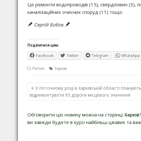
Це ремонти водопроводів (15), свердловин (3), по
каналізаційних очисних споруд (11) тощо.
Сергій Бобок
Поділитися цим:
Facebook
Twitter
Telegram
WhatsApp
Регіон
Харків
Навігація
У поточному році в Харківській області плануют
записів
відремонтувати 93 дороги місцевого значення
Обговорити цю новину можна на сторінці
Харків
ви завжди будете в курсі найбільш цікавих та важ