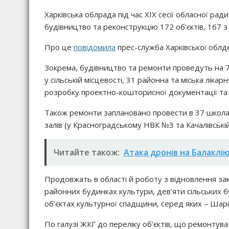
Харківська облрада під час ХІХ сесії обласної рад
будівництво та реконструкцію 172 об’єктів, 167 
Про це
повідомила
прес-служба Харківської облде
Зокрема, будівництво та ремонти проведуть на 7
у сільській місцевості, 31 районна та міська лікар
розробку проектно-кошторисної документації та 
Також ремонти заплановано провести в 37 школа
залів (у Красноградському НВК №3 та Качалівськ
Читайте також:
Атака дронів на Балаклі
Продовжать в області й роботу з відновлення за
районних будинках культури, дев’яти сільських 
об’єктах культурної спадщини, серед яких – Шарі
По галузі ЖКГ до переліку об’єктів, що ремонтув