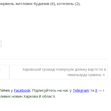
крівель житлових будинків (6), котелень (2),
ь
Харківській громаді повернули ділянку вартістю в
півмільярда гривень
Times
у
Facebook
. Підписуйтесь на нас у
Telegram
та
Х
— і
ливих новин Харкова й області.