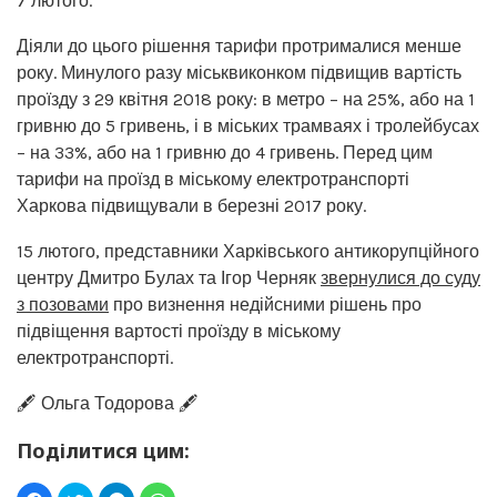
7 лютого.
Діяли до цього рішення тарифи протрималися менше
року. Минулого разу міськвиконком підвищив вартість
проїзду з 29 квітня 2018 року: в метро – на 25%, або на 1
гривню до 5 гривень, і в міських трамваях і тролейбусах
– на 33%, або на 1 гривню до 4 гривень. Перед цим
тарифи на проїзд в міському електротранспорті
Харкова підвищували в березні 2017 року.
15 лютого, представники Харківського антикорупційного
центру Дмитро Булах та Ігор Черняк
звернулися до суду
з позовами
про визнення недійсними рішень про
підвіщення вартості проїзду в міському
електротранспорті.
🖋️ Ольга Тодорова 🖋️
Поділитися цим: