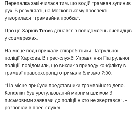
Перепалка закінчилася тим, що водій трамвая зупинив
рух. В результаті, на Московському проспекті
утворилася “трамвайна пробка”.
Про це
Харків Times
дізнався з повідомлень очевидців
у соцмережах.
На місце події приїхали співробітники Патрульної
поліції Харкова. В прес-службі Управління Патрульної
поліції повідомили, що виклик з приводу конфлікту в
трамваї правоохоронці отримали близько 7:30.
“На місце прибули представники трамвайного депо.
Конфлікт був урегульований мирним шляхом.З
письмовими заявами до поліціі ніхто не звертався”, –
розповіли в прес-службі.