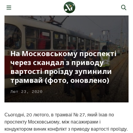
На Московському проспекті
через скандал з приводу
вартості проїзду зупинили
трамвай (фото, оновлено)
Лют 23, 2020
Сьогодні, 20 лютого, в трамваї № 27, який їхав по
проспекту Московському, між пасажирами і
кондуктором виник конфлікт з приводу вартості проїзду.