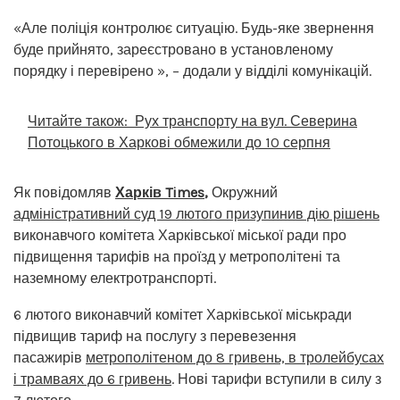
«Але поліція контролює ситуацію. Будь-яке звернення
буде прийнято, зареєстровано в установленому
порядку і перевірено », – додали у відділі комунікацій.
Читайте також:
Рух транспорту на вул. Северина
Потоцького в Харкові обмежили до 10 серпня
Як повідомляв
Харків Times
,
Окружний
адміністративний суд 19 лютого призупинив дію рішень
виконавчого комітета Харківської міської ради про
підвищення тарифів на проїзд у метрополітені та
наземному електротранспорті.
6 лютого виконавчий комітет Харківської міськради
підвищив тариф на послугу з перевезення
пасажирів
метрополітеном до 8 гривень, в тролейбусах
і трамваях до 6 гривень
. Нові тарифи вступили в силу з