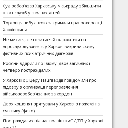
Суд зобов’язав Харківську міськраду збільшити
штат служб у справах дітей
Торговця вибухівкою затримали правоохоронці
Харківщини
Не митися, не голитися й скаржитися на
«прослуховування»: у Харкові викрили схему
фіктивних психіатричних діагнозів
Росіяни вдарили по Ізюму: двоє загиблих і
четверо постраждалих
У Харкові офіцеру Нацгвардії повідомили про
підозру в організації переправлення
військовозобов’язаних за кордон
Двох кошенят врятували у Харкові з пожежі на
смітнику (фото)
Постраждалих під час вранішньої ДТП у Харкові
вже 11