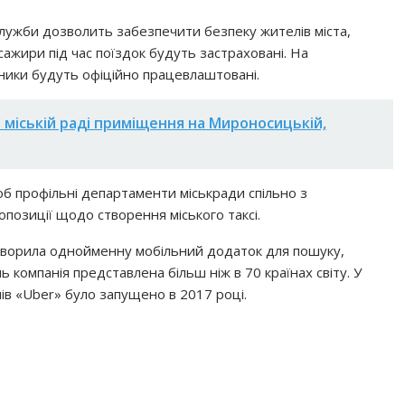
служби дозволить забезпечити безпеку жителів міста,
пасажири під час поїздок будуть застраховані. На
ітники будуть офіційно працевлаштовані.
 міській раді приміщення на Мироносицькій,
об профільні департаменти міськради спільно з
позиції щодо створення міського таксі.
створила однойменну мобільний додаток для пошуку,
ь компанія представлена ​​більш ніж в 70 країнах світу. У
ів «Uber» було запущено в 2017 році.