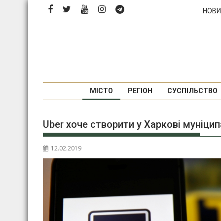
Перейти
НОВИ
до
вмісту
МІСТО
РЕГІОН
СУСПІЛЬСТВО
Uber хоче створити у Харкові муніцип
12.02.2019