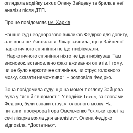
оглядала водійку Lexus Олену Зайцеву та брала в неї
аналізи після ДТП.
Про це повідомляє
UA: Харків
.
Раніше суд неодноразово викликав Федірко для допиту,
але вона не з’являлася. Лікар заявила, що у Зайцевої
наркотичного сп’яніння не ідентифікували.
“Наркотичного сп’яніння ніхто не ідентифікував. Там
висновок: встановлено факт вживання опіатів. І тому,
чи це було наркотичне сп’яніння, чи струс головного
мозку, сказати неможливо”, – розповіла Федірко.
Вона повідомила суду, що на момент огляду Зайцева
була у “ясній свідомості”. У водійки Lexus, за словами
Федірко, були ознаки струсу головного мозку. На
питання прокурора Ігора Омельченко “скільки крові та
сечі лікарка взяла для аналізів?”, Олена Федірко
відповіла: “Достатньо”.