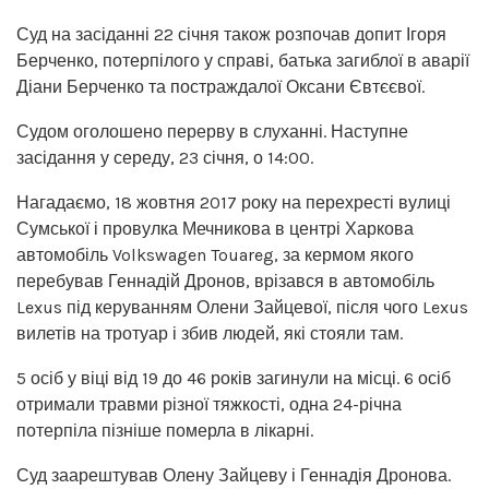
Суд на засіданні 22 січня також розпочав допит Ігоря
Берченко, потерпілого у справі, батька загиблої в аварії
Діани Берченко та постраждалої Оксани Євтєєвої.
Судом оголошено перерву в слуханні. Наступне
засідання у середу, 23 січня, о 14:00.
Нагадаємо, 18 жовтня 2017 року на перехресті вулиці
Сумської і провулка Мечникова в центрі Харкова
автомобіль Volkswagen Touareg, за кермом якого
перебував Геннадій Дронов, врізався в автомобіль
Lexus під керуванням Олени Зайцевої, після чого Lexus
вилетів на тротуар і збив людей, які стояли там.
5 осіб у віці від 19 до 46 років загинули на місці. 6 осіб
отримали травми різної тяжкості, одна 24-річна
потерпіла пізніше померла в лікарні.
Суд заарештував Олену Зайцеву і Геннадія Дронова.