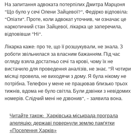
На запитання адвоката потерпілих Дмитра Марцоня
“Що було у сечі Олени Зайцевої?”, Федірко відповіла:
“Опіати”. Проте, коли адвокат уточнив, чи означає це
наркотичний стан Зайцевої, лікарка це заперечила,
відповівши “Ні”.
Лікарка каже: про те, що її розшукували, не знала. З
роботи звільнилася за власним бажанням. Під час
огляду взяла достатньо сечі та крові, чому їх не
вистачило для проведення аналізів, не знає. “Я чотири
місяці провела, не виходячи з дому. Я була нікому не
потрібна. Телефон у мене не працював близько трьох
тижнів, вдома не було світла. Були дзвінки з невідомих
номерів. Слідчий мені не дзвонив”, – заявила вона.
Читайте також:
Харківська міськрада програла
апеляцію: державі повернули землю пам'ятки
«Поселення Харків»