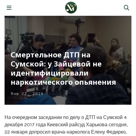
Смертельное ДТП на
Сумской: у Зайцевой не
идентифицировали
наркотического опьянения
Янв 22, 2019
На очередном заседании по делу о ДТП на Сумской 4
декабря 2017 года Киевский райсуд Харькова сегодня,
22 января допросил врача-нарколога Елену Федирко,