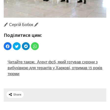
🖋️ Сергій Бобок 🖋️
Поділитися цим:
Читайте також:
Агент фсб, який готував схрони з
вибухівкою для терактів у Харкові, отримав 15 років
тюрми
Share