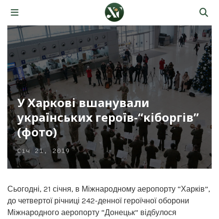
У Харкові вшанували
українських героїв-“кіборгів”
(фото)
Січ 21, 2019
Сьогодні, 21 січня, в Міжнародному аеропорту “Харків”,
до четвертої річниці 242-денної героїчної оборони
Міжнародного аеропорту “Донецьк” відбулося