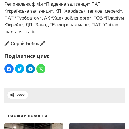
Регіональна філія “Південна залізниця” ПАТ
“Українська залізниця”, КП “Харківські теплові мережі”,
ПАТ “Турбоатом”, АК “Харківобленерго”, ТОВ “Пларіум
Юкрейн”, ДП “Завод “Електроважмаш”, ПАТ “Світло
шахтаря” та ін.
🖋️ Сергій Бобок 🖋️
Поділитися цим:
Share
Похожие новости