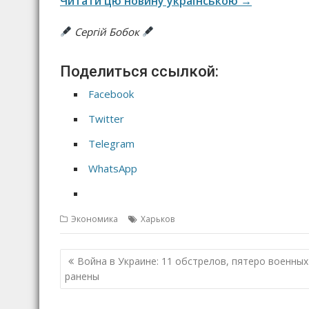
Читати цю новину українською →
Сергій Бобок
Поделиться ссылкой:
Facebook
Twitter
Telegram
WhatsApp
Экономика
Харьков
Н
Война в Украине: 11 обстрелов, пятеро военных
а
ранены
в