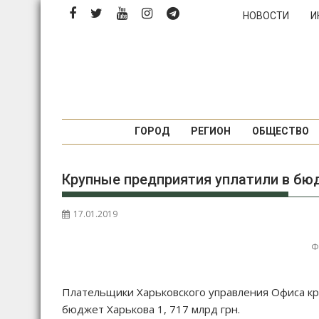
П
НОВОСТИ
И
е
р
е
й
т
и
к
ГОРОД
РЕГИОН
ОБЩЕСТВО
с
о
Крупные предприятия уплатили в бюд
д
е
р
17.01.2019
ж
и
Ф
м
о
Плательщики Харьковского управления Офиса кру
м
бюджет Харькова 1, 717 млрд грн.
у