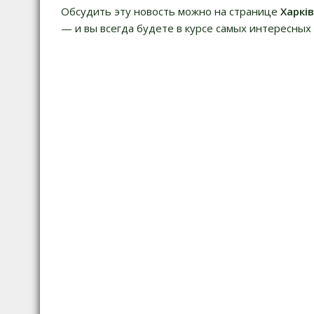
и
Обсудить эту новость можно на странице
Харкі
г
— и вы всегда будете в курсе самых интересных 
а
ц
и
я
п
о
з
а
п
и
с
я
м