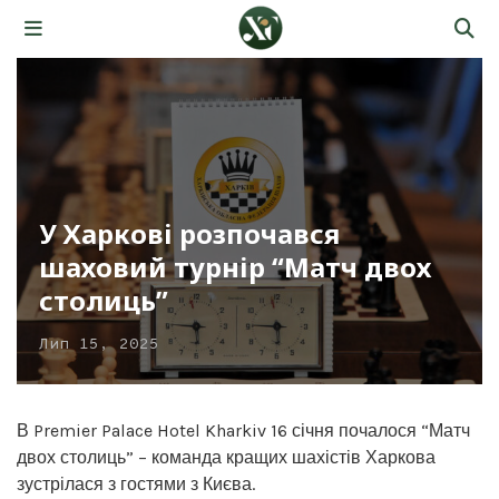
У Харкові розпочався
шаховий турнір “Матч двох
столиць”
Лип 15, 2025
В Premier Palace Hotel Kharkiv 16 січня почалося “Матч
двох столиць” – команда кращих шахістів Харкова
зустрілася з гостями з Києва.