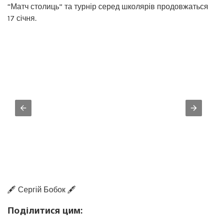
“Матч столиць” та турнір серед школярів продовжаться
17 січня.
🖋️ Сергій Бобок 🖋️
Поділитися цим: