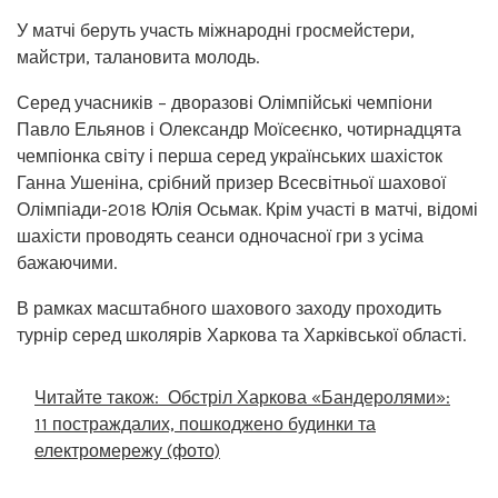
У матчі беруть участь міжнародні гросмейстери,
майстри, талановита молодь.
Серед учасників – дворазові Олімпійські чемпіони
Павло Ельянов і Олександр Моїсеєнко, чотирнадцята
чемпіонка світу і перша серед українських шахісток
Ганна Ушеніна, срібний призер Всесвітньої шахової
Олімпіади-2018 Юлія Осьмак. Крім участі в матчі, відомі
шахісти проводять сеанси одночасної гри з усіма
бажаючими.
В рамках масштабного шахового заходу проходить
турнір серед школярів Харкова та Харківської області.
Читайте також:
Обстріл Харкова «Бандеролями»:
11 постраждалих, пошкоджено будинки та
електромережу (фото)