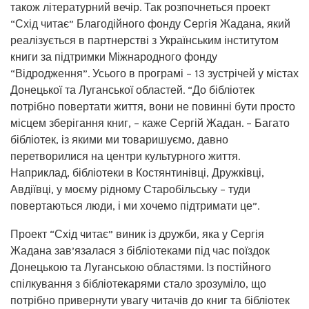
також літературний вечір. Так розпочнеться проект
“Схід читає” Благодійного фонду Сергія Жадана, який
реалізується в партнерстві з Українським інститутом
книги за підтримки Міжнародного фонду
“Відродження”. Усього в програмі – 13 зустрічей у містах
Донецької та Луганської областей. “До бібліотек
потрібно повертати життя, вони не повинні бути просто
місцем зберігання книг, – каже Сергій Жадан. – Багато
бібліотек, із якими ми товаришуємо, давно
перетворилися на центри культурного життя.
Наприклад, бібліотеки в Костянтинівці, Дружківці,
Авдіївці, у моєму рідному Старобільську – туди
повертаються люди, і ми хочемо підтримати це”.
Проект “Схід читає” виник із дружби, яка у Сергія
Жадана зав’язалася з бібліотеками під час поїздок
Донецькою та Луганською областями. Із постійного
спілкування з бібліотекарями стало зрозуміло, що
потрібно привернути увагу читачів до книг та бібліотек