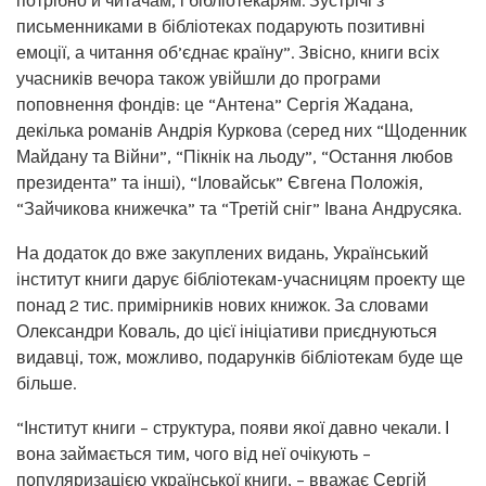
потрібно й читачам, і бібліотекарям. Зустрічі з
письменниками в бібліотеках подарують позитивні
емоції, а читання об’єднає країну”. Звісно, книги всіх
учасників вечора також увійшли до програми
поповнення фондів: це “Антена” Сергія Жадана,
декілька романів Андрія Куркова (серед них “Щоденник
Майдану та Війни”, “Пікнік на льоду”, “Остання любов
президента” та інші), “Іловайськ” Євгена Положія,
“Зайчикова книжечка” та “Третій сніг” Івана Андрусяка.
На додаток до вже закуплених видань, Український
інститут книги дарує бібліотекам-учасницям проекту ще
понад 2 тис. примірників нових книжок. За словами
Олександри Коваль, до цієї ініціативи приєднуються
видавці, тож, можливо, подарунків бібліотекам буде ще
більше.
“Інститут книги – структура, появи якої давно чекали. І
вона займається тим, чого від неї очікують –
популяризацією української книги, – вважає Сергій