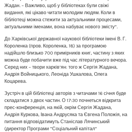
Жадан. – Важливо, щоб у бібліотеках були свіжі
видання, які цікаво читати молодим людям. Коли в
бібліотеці можна стежити за актуальними процесами,
актуальними іменами, вона набуває нового змісту”.
До Харківської державної наукової бібліотеки імені В. Г.
Короленка (пров. Короленка, 18) за програмою
надійшло близько 700 примірників книг, частину з яких
можна буде побачити вже під час літературного вечора.
Серед них – твори харків’ян: того ж Сергія Жадана,
Андрія Войницького, Леоніда Ушкалова, Олега
Коцарева.
Зустріч в цій бібліотеці авторів з читачами 16 січня буде
складатися з двох частин. О 17:30 почнеться відкрита
прес-конференція, на якій, окрім Сергія Жадана,
Андрія Куркова, Івана Андрусяка та Євгена Положія, на
питання відповідатимуть Станіслав Лячинський
(директор Програми “Соціальний капітал”