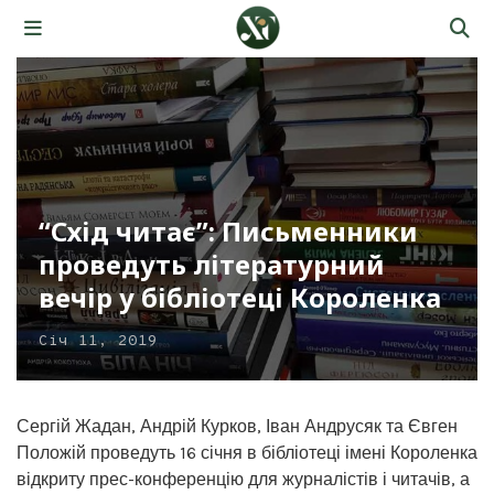
“Схід читає”: Письменники
проведуть літературний
вечір у бібліотеці Короленка
Січ 11, 2019
Сергій Жадан, Андрій Курков, Іван Андрусяк та Євген
Положій проведуть 16 січня в бібліотеці імені Короленка
відкриту прес-конференцію для журналістів і читачів, а