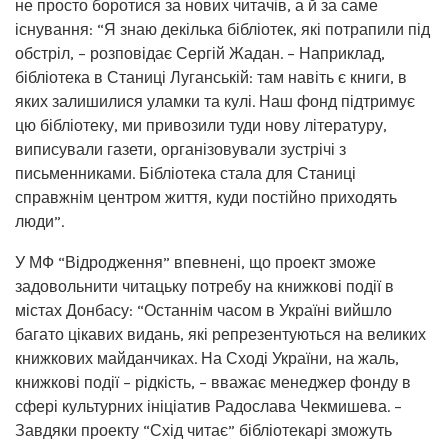
не просто боротися за нових читачів, а й за саме
існування: “Я знаю декілька бібліотек, які потрапили під
обстріл, – розповідає Сергій Жадан. – Наприклад,
бібліотека в Станиці Луганській: там навіть є книги, в
яких залишилися уламки та кулі. Наш фонд підтримує
цю бібліотеку, ми привозили туди нову літературу,
виписували газети, організовували зустрічі з
письменниками. Бібліотека стала для Станиці
справжнім центром життя, куди постійно приходять
люди”.
У МФ “Відродження” впевнені, що проект зможе
задовольнити читацьку потребу на книжкові події в
містах Донбасу: “Останнім часом в Україні вийшло
багато цікавих видань, які репрезентуються на великих
книжкових майданчиках. На Сході України, на жаль,
книжкові події – рідкість, – вважає менеджер фонду в
сфері культурних ініціатив Радослава Чекмишева. –
Завдяки проекту “Схід читає” бібліотекарі зможуть