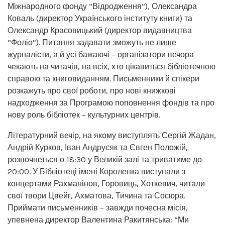
Міжнародного фонду “Відродження”), Олександра
Коваль (директор Українського інституту книги) та
Олександр Красовицький (директор видавництва
“Фоліо”). Питання задавати зможуть не лише
журналісти, а й усі бажаючі – організатори вечора
чекають на читачів, на всіх, хто цікавиться бібліотечною
справою та книговиданням. Письменники й спікери
розкажуть про свої роботи, про нові книжкові
надходження за Програмою поповнення фондів та про
нову роль бібліотек – культурних центрів.
Літературний вечір, на якому виступлять Сергій Жадан,
Андрій Курков, Іван Андрусяк та Євген Положій,
розпочнеться о 18:30 у Великій залі та триватиме до
20:00. У Бібліотеці імені Короленка виступали з
концертами Рахманінов, Горовиць, Хоткевич, читали
свої твори Цвейг, Ахматова, Тичина та Сосюра.
Приймати письменників – завжди почесна місія,
упевнена директор Валентина Ракитянська: “Ми