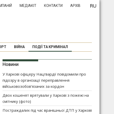
МПАНІЙ
МЕДІАКІТ
КОНТАКТИ
АРХІВ
ОРТ
ВІЙНА
ПОДІЇ ТА КРИМІНАЛ
Новини
У Харкові офіцеру Нацгвардії повідомили про
підозру в організації переправлення
військовозобов’язаних за кордон
Двох кошенят врятували у Харкові з пожежі на
смітнику (фото)
Постраждалих під час вранішньої ДТП у Харкові