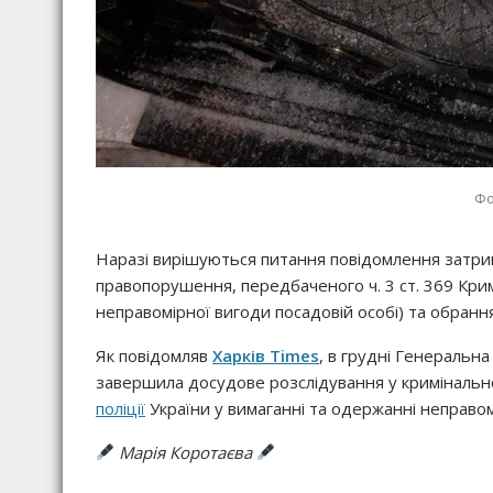
Фо
Наразі вирішуються питання повідомлення затрим
правопорушення, передбаченого ч. 3 ст. 369 Кри
неправомірної вигоди посадовій особі) та обранн
Як повідомляв
Харків Times
, в грудні Генеральн
завершила досудове розслідування у криміналь
поліції
України у вимаганні та одержанні неправомі
Марія Коротаєва