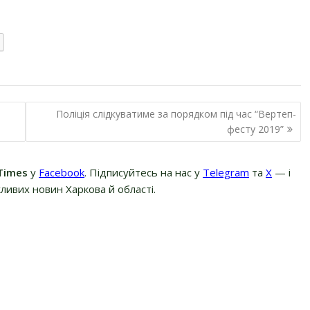
Поліція слідкуватиме за порядком під час “Вертеп-
фесту 2019”
Times
у
Facebook
. Підписуйтесь на нас у
Telegram
та
Х
— і
ливих новин Харкова й області.