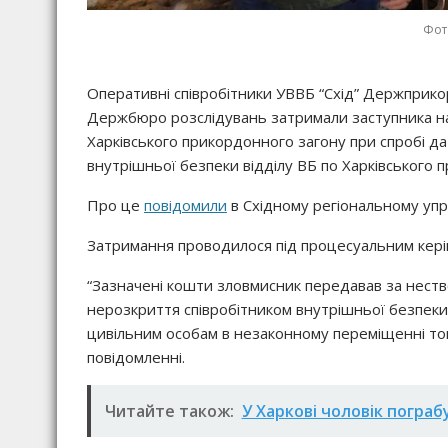
Фот
Оперативні співробітники УВВБ “Схід” Держприко
Держбюро розслідувань затримали заступника на
Харківського прикордонного загону при спробі да
внутрішньої безпеки відділу ВБ по Харківського 
Про це
повідомили
в Східному регіональному уп
Затримання проводилося під процесуальним керів
“Зазначені кошти зловмисник передавав за неств
нерозкриття співробітником внутрішньої безпеки
цивільним особам в незаконному переміщенні тов
повідомленні.
Читайте також:
У Харкові чоловік пограб