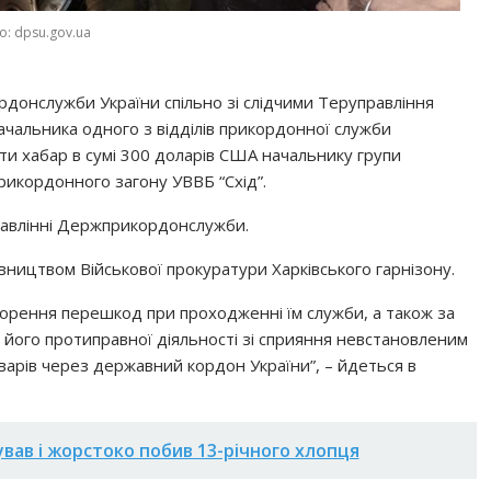
о: dpsu.gov.ua
рдонслужби України спільно зі слідчими Теруправління
чальника одного з відділів прикордонної служби
ти хабар в сумі 300 доларів США начальнику групи
прикордонного загону УВВБ “Схід”.
равлінні Держприкордонслужби.
ництвом Військової прокуратури Харківського гарнізону.
орення перешкод при проходженні їм служби, а також за
 його протиправної діяльності зі сприяння невстановленим
арів через державний кордон України”, – йдеться в
ував і жорстоко побив 13-річного хлопця