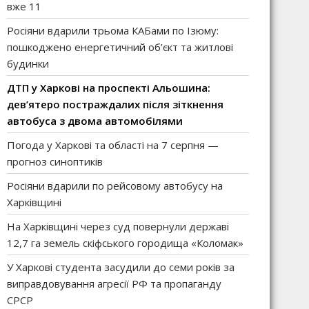
вже 11
Росіяни вдарили трьома КАБами по Ізюму:
пошкоджено енергетичний об’єкт та житлові
будинки
ДТП у Харкові на проспекті Альошина:
дев’ятеро постраждалих після зіткнення
автобуса з двома автомобілями
Погода у Харкові та області на 7 серпня —
прогноз синоптиків
Росіяни вдарили по рейсовому автобусу на
Харківщині
На Харківщині через суд повернули державі
12,7 га земель скіфського городища «Коломак»
У Харкові студента засудили до семи років за
виправдовування агресії РФ та пропаганду
СРСР