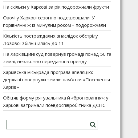
На скільки у Харкові за рік подорожчали фрукти
Овочі у Харкові сезонно подешевшали. У
порівнянні ж із минулим роком – подорожчали
Кількість постраждалих внаслідок обстрілу
Лозової збільшилась до 11
На Харківщині суд повернув громаді понад 50 га
землі, незаконно переданої в оренду
Харківська міськрада програла апеляцію:
державі повернули землю пам’ятки «Поселення
Харків»
Обіцяв форму рятувальника й «бронювання»: у
Харкові затримали псевдоспівробітника ДСНС