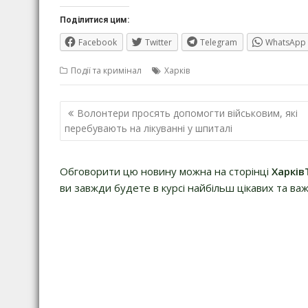
Поділитися цим:
Facebook
Twitter
Telegram
WhatsApp
Події та кримінал
Харків
Навігація
Волонтери просять допомогти військовим, які
записів
перебувають на лікуванні у шпиталі
Обговорити цю новину можна на сторінці
Харків
ви завжди будете в курсі найбільш цікавих та важ