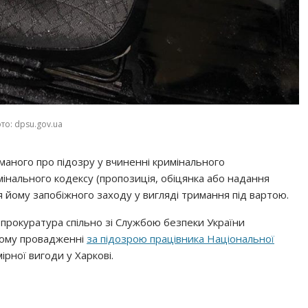
то: dpsu.gov.ua
аного про підозру у вчиненні кримінального
мінального кодексу (пропозиція, обіцянка або надання
я йому запобіжного заходу у вигляді тримання під вартою.
а прокуратура спільно зі Службою безпеки України
ному провадженні
за підозрою працівника Національної
рної вигоди у Харкові.