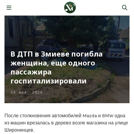
В ДТП в Змиеве погибла
женщина, еще одного
пассажира
госпитализировали
24 мая, 2026
После столкновения автомобилей Mazda и BMW одна
из машин врезалась в дерево возле магазина на улице
Широнинцев.