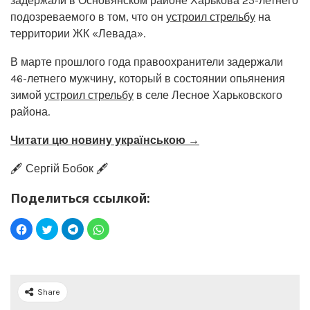
задержали в Основянском районе Харькова 25-летнего
подозреваемого в том, что он
устроил стрельбу
на
территории ЖК «Левада».
В марте прошлого года правоохранители задержали
46-летнего мужчину, который в состоянии опьянения
зимой
устроил стрельбу
в селе Лесное Харьковского
района.
Читати цю новину українською →
🖋️ Сергій Бобок 🖋️
Поделиться ссылкой:
Share