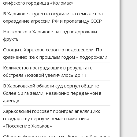
скифского городища «Коломак»
В Харькове студента осудили на семь лет за
оправдание агрессии РФ и пропаганду СССР
На сколько в Харькове за год подорожали
фрукты
Овощи в Харькове сезонно подешевели. По
сравнению же с прошлым годом – подорожали
Количество пострадавших в результате
обстрела Лозовой увеличилось до 11
В Харьковской области суд вернул общине
более 50 га земли, незаконно переданной в
аренду
Харьковский горсовет проиграл апелляцию:
государству вернули землю памятника
«Поселение Харьков»
Обещал форму спасателя и «бронь»: в Харькове