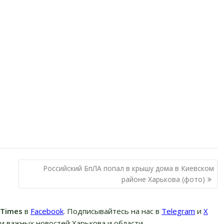
Российский БпЛА попал в крышу дома в Киевском
районе Харькова (фото)
вTimes
в
Facebook
. Подписывайтесь на нас в
Telegram
и
Х
и важных новостей Харькова и области.