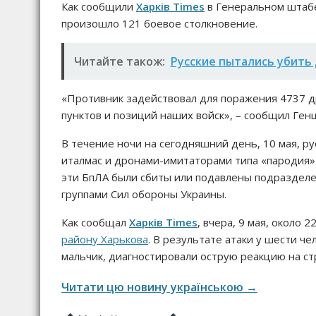
Как сообщили
Харків Times
в Генеральном штабе
произошло 121 боевое столкновение.
Читайте також:
Русские пытались убить
«Противник задействовал для поражения 4737 д
пунктов и позиций наших войск», – сообщил Ген
В течение ночи на сегодняшний день, 10 мая, ру
италмас и дронами-имитаторами типа «пародия» 
эти БпЛА были сбиты или подавлены подраздел
группами Сил обороны Украины.
Как сообщал
Харків Times
, вчера, 9 мая, около 2
району Харькова
. В результате атаки у шести ч
мальчик, диагностировали острую реакцию на ст
Читати цю новину українською →