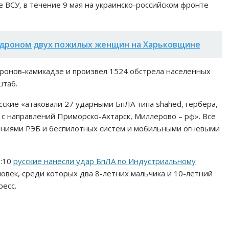
 ВСУ, в течение 9 мая на украинско-российском фронте
 дроном двух пожилых женщин на Харьковщине
ронов-камикадзе и произвел 1524 обстрела населенных
штаб.
сские «атаковали 27 ударными БпЛА типа shahed, гербера,
с направлений Приморско-Ахтарск, Миллерово – рф». Все
ениями РЭБ и беспилотных систем и мобильными огневыми
2:10
русские нанесли удар БпЛА по Индустриальному
еловек, среди которых два 8-летних мальчика и 10-летний
ресс.