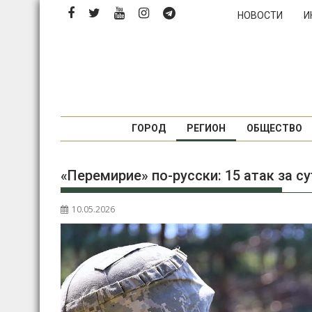
П
НОВОСТИ
И
е
р
е
й
т
и
к
ГОРОД
РЕГИОН
ОБЩЕСТВО
с
о
«Перемирие» по-русски: 15 атак за с
д
е
р
10.05.2026
ж
и
м
о
м
у