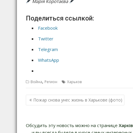
Марія Коротаєва
Поделиться ссылкой:
Facebook
Twitter
Telegram
WhatsApp
,
Война
Регион
Харьков
Н
Пожар снова унес жизнь в Харькове (фото)
а
в
и
Обсудить эту новость можно на странице
Харкі
г
— и вы всегда будете в курсе самых интересных 