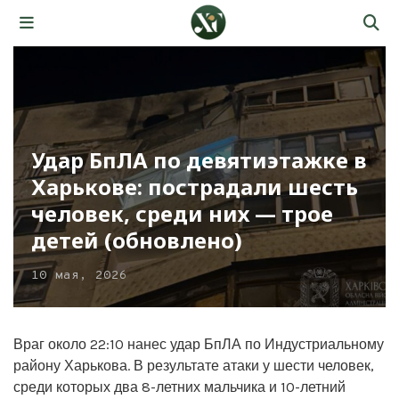
Удар БпЛА по девятиэтажке в
Харькове: пострадали шесть
человек, среди них — трое
детей (обновлено)
10 мая, 2026
Враг около 22:10 нанес удар БпЛА по Индустриальному
району Харькова. В результате атаки у шести человек,
среди которых два 8-летних мальчика и 10-летний