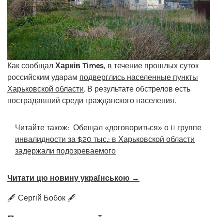
Как сообщал
Харків Times
, в течение прошлых суток
российским ударам
подверглись населенные пункты
Харьковской области
. В результате обстрелов есть
пострадавший среди гражданского населения.
Читайте також:
Обещал «договориться» о II группе
инвалидности за $20 тыс.: в Харьковской области
задержали подозреваемого
Читати цю новину українською →
🖋️ Сергій Бобок 🖋️